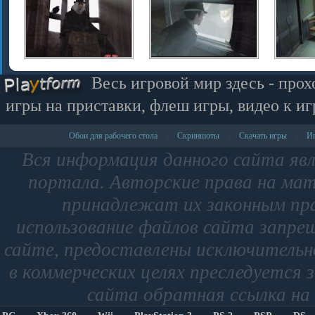
Весь игровой мир здесь - прох
игры на приставки, флеш игры, видео к иг
Обои для рабочего стола
Скриншоты
Скачать игры
Иг
|
|
|
Вся информация данного сайта яв
портала. Авторские права на мат
принадлежат их законным пр
использование файлов сайта запре
сайте, предоставлены исключительно
в коммерческих целях преследуется 
сайта обратная ссылка на 