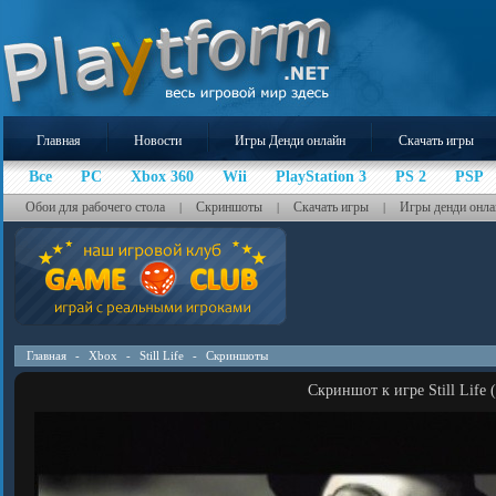
Главная
Новости
Игры Денди онлайн
Скачать игры
Все
PC
Xbox 360
Wii
PlayStation 3
PS 2
PSP
Обои для рабочего стола
Скриншоты
Скачать игры
Игры денди онла
|
|
|
Главная
-
Xbox
-
Still Life
-
Скриншоты
Скриншот к игре Still Life 