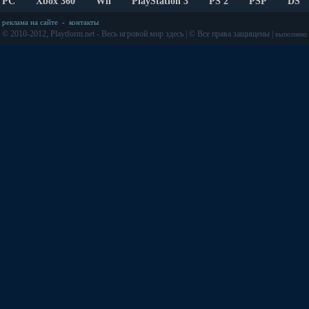
PC
Xbox 360
Wii
PlayStation 3
PS 2
PSP
DS
реклама на сайте
-
контакты
© 2010-2012, Playtform.net - Весь игровой мир здесь | © Все права защищены |
выполнено з