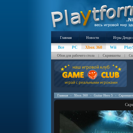
Главная
Новости
Игры Денди 
Все
PC
Xbox 360
Wii
Play
Обои для рабочего стола
Скриншоты
Ск
|
|
Главная
-
Xbox 360
-
Guitar Hero 5
-
Скриншо
Скри