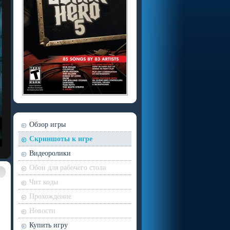
Обзор игры
Скриншоты к игре
Видеоролики
Обои для рабочего стола
Чит коды
Прохождение
Новости
Купить игру