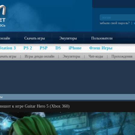
забыли свой пароль?
|
онлайн
Скачать игры
Эмуляторы
Пользователи
Station 3
PS 2
PSP
DS
iPhone
Флеш Игры
ачать игры
Игры денди онлайн
Эмуляторы
Чит-коды
Прохождения
|
|
|
|
ты
ншот к игре Guitar Hero 5 (Xbox 360)