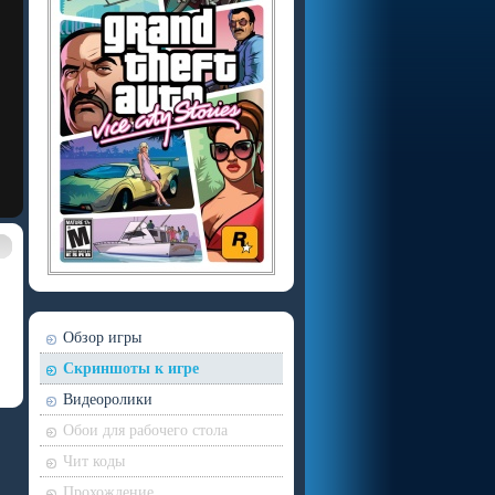
Обзор игры
Скриншоты к игре
Видеоролики
Обои для рабочего стола
Чит коды
Прохождение