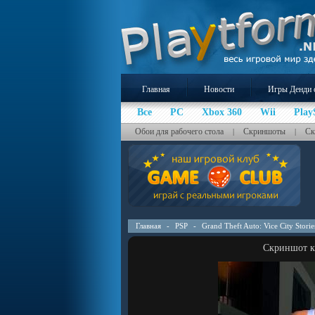
Главная
Новости
Игры Денди 
Все
PC
Xbox 360
Wii
Play
Обои для рабочего стола
Скриншоты
Ск
|
|
Главная
-
PSP
-
Grand Theft Auto: Vice City Storie
Скриншот к и