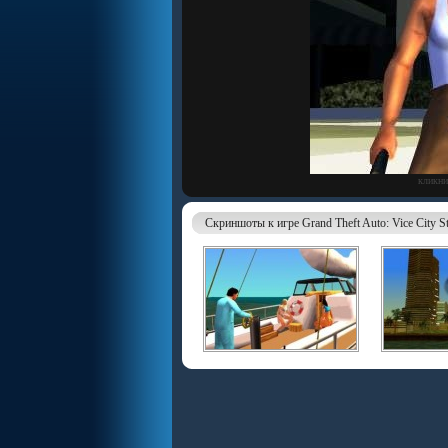
кликни
Скриншоты к игре Grand Theft Auto: Vice City St