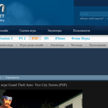
забыли свой пароль?
|
онлайн
Скачать игры
Эмуляторы
Пользователи
Station 3
PS 2
PSP
DS
iPhone
Флеш Игры
ачать игры
Игры денди онлайн
Эмуляторы
Чит-коды
Прохождения
|
|
|
|
s
-
Скриншоты
гре Grand Theft Auto: Vice City Stories (PSP)