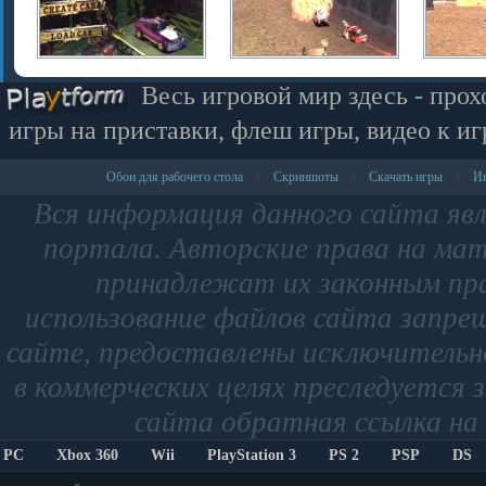
Весь игровой мир здесь - прох
игры на приставки, флеш игры, видео к иг
Обои для рабочего стола
Скриншоты
Скачать игры
Иг
|
|
|
Вся информация данного сайта яв
портала. Авторские права на мат
принадлежат их законным пр
использование файлов сайта запре
сайте, предоставлены исключительно
в коммерческих целях преследуется 
сайта обратная ссылка на 
PC
Xbox 360
Wii
PlayStation 3
PS 2
PSP
DS