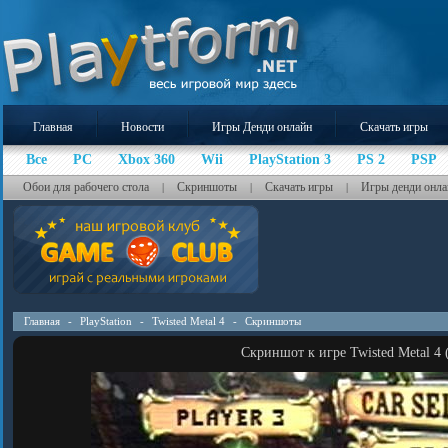
Главная
Новости
Игры Денди онлайн
Скачать игры
Все
PC
Xbox 360
Wii
PlayStation 3
PS 2
PSP
Обои для рабочего стола
Скриншоты
Скачать игры
Игры денди онла
|
|
|
Главная
-
PlayStation
-
Twisted Metal 4
-
Скриншоты
Скриншот к игре Twisted Metal 4 (