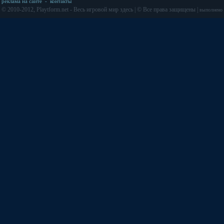
реклама на сайте
-
контакты
© 2010-2012, Playtform.net - Весь игровой мир здесь | © Все права защищены |
выполнено з