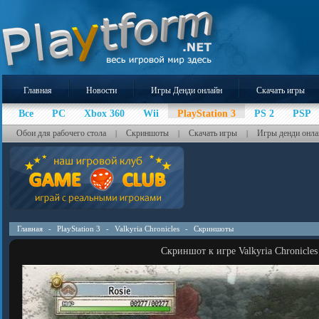
Главная
Новости
Игры Денди онлайн
Скачать игры
Все
PC
Xbox 360
Wii
PlayStation 3
PS 2
PSP
Обои для рабочего стола
Скриншоты
Скачать игры
Игры денди онла
|
|
|
Главная
-
PlayStation 3
-
Valkyria Chronicles
-
Скриншоты
Скриншот к игре Valkyria Chronicles 