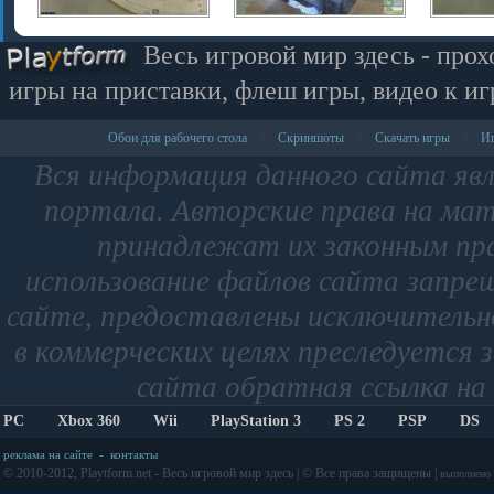
Весь игровой мир здесь - прох
игры на приставки, флеш игры, видео к иг
Обои для рабочего стола
Скриншоты
Скачать игры
Иг
|
|
|
Вся информация данного сайта яв
портала. Авторские права на мат
принадлежат их законным пр
использование файлов сайта запре
сайте, предоставлены исключительно
в коммерческих целях преследуется 
сайта обратная ссылка на 
PC
Xbox 360
Wii
PlayStation 3
PS 2
PSP
DS
реклама на сайте
-
контакты
© 2010-2012, Playtform.net - Весь игровой мир здесь | © Все права защищены |
выполнено з