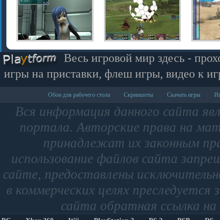
Весь игровой мир здесь - прох
игры на приставки, флеш игры, видео к иг
Обои для рабочего стола
Скриншоты
Скачать игры
Иг
|
|
|
Вся информация данного сайта яв
портала. Авторские права на мат
принадлежат их законным пр
использование файлов сайта запре
сайте, предоставлены исключительно
в коммерческих целях преследуется 
сайта обратная ссылка на 