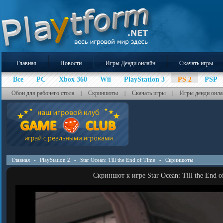
Главная
Новости
Игры Денди онлайн
Скачать игры
Все
PC
Xbox 360
Wii
PlayStation 3
PS 2
PSP
Обои для рабочего стола
Скриншоты
Скачать игры
Игры денди онла
|
|
|
Главная
-
PlayStation 2
-
Star Ocean: Till the End of Time
-
Скриншоты
Скриншот к игре Star Ocean: Till the End of