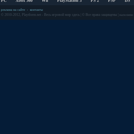
PC
Xbox 360
Wii
PlayStation 3
PS 2
PSP
DS
реклама на сайте
-
контакты
© 2010-2012, Playtform.net - Весь игровой мир здесь | © Все права защищены |
выполнено з