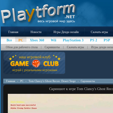
Главная
Новости
Игры Денди онлайн
Скачать игры
Все
PC
Xbox 360
Wii
PlayStation 3
PS 2
PSP
Обои для рабочего стола
Скриншоты
Скачать игры
Игры денди онла
|
|
|
Главная
-
PC
-
Tom Clancy's Ghost Recon: Desert Siege
-
Скриншоты
Скриншот к игре Tom Clancy's Ghost Recon