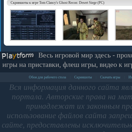
Скриншоты к игре Tom Clancy's Ghost Recon: Desert Siege (PC)
Весь игровой мир здесь - прох
игры на приставки, флеш игры, видео к иг
Обои для рабочего стола
Скриншоты
Скачать игры
Иг
|
|
|
Вся информация данного сайта яв
портала. Авторские права на мат
принадлежат их законным пр
использование файлов сайта запре
сайте, предоставлены исключительно