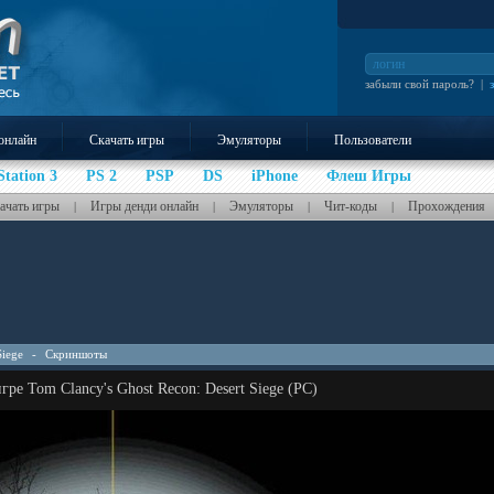
забыли свой пароль?
|
онлайн
Скачать игры
Эмуляторы
Пользователи
Station 3
PS 2
PSP
DS
iPhone
Флеш Игры
ачать игры
Игры денди онлайн
Эмуляторы
Чит-коды
Прохождения
|
|
|
|
Siege
-
Скриншоты
ре Tom Clancy's Ghost Recon: Desert Siege (PC)