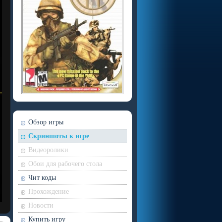
Обзор игры
Скриншоты к игре
Видеоролики
Обои для рабочего стола
Чит коды
Прохождение
Новости
Купить игру