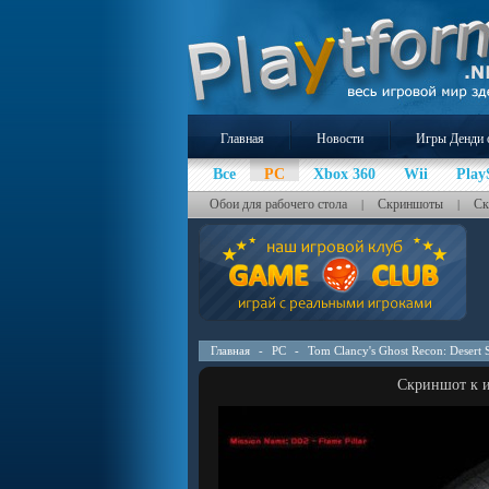
Главная
Новости
Игры Денди 
Все
PC
Xbox 360
Wii
Play
Обои для рабочего стола
Скриншоты
Ск
|
|
Главная
-
PC
-
Tom Clancy's Ghost Recon: Desert 
Скриншот к иг