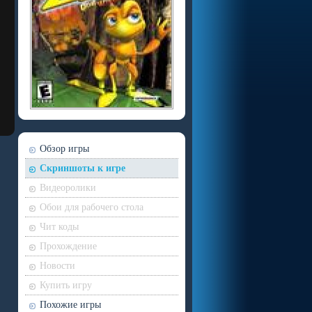
Обзор игры
Скриншоты к игре
Видеоролики
Обои для рабочего стола
Чит коды
Прохождение
Новости
Купить игру
Похожие игры