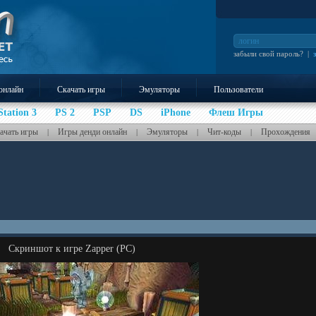
забыли свой пароль?
|
онлайн
Скачать игры
Эмуляторы
Пользователи
Station 3
PS 2
PSP
DS
iPhone
Флеш Игры
ачать игры
Игры денди онлайн
Эмуляторы
Чит-коды
Прохождения
|
|
|
|
Скриншот к игре Zapper (PC)