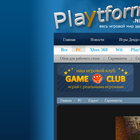
Главная
Новости
Игры Денди 
Все
PC
Xbox 360
Wii
Play
Обои для рабочего стола
Скриншоты
Ск
|
|
Главная
-
PC
-
Zapper
-
Скриншоты