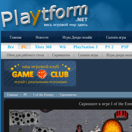
Главная
Новости
Игры Денди онлайн
Скачать игры
Все
PC
Xbox 360
Wii
PlayStation 3
PS 2
PSP
Обои для рабочего стола
Скриншоты
Скачать игры
Игры денди онла
|
|
|
Главная
-
PC
-
I of the Enemy
-
Скриншоты
Скриншот к игре I of the En