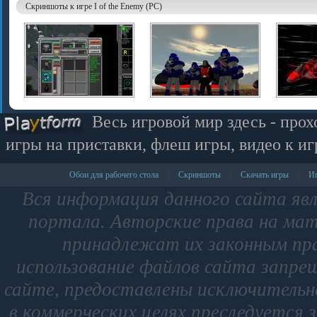
Скриншоты к игре I of the Enemy (PC)
Весь игровой мир здесь - прох
игры на приставки, флеш игры, видео к иг
Обои для рабочего стола
Скриншоты
Скачать игры
Иг
|
|
|
Вся информация данного сайта яв
портала. Авторские права на мат
принадлежат их законным пр
использование файлов сайта запре
сайте, предоставлены исключительно
в коммерческих целях преследуется 