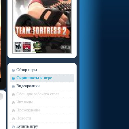
Обзор игры
Скриншоты к игре
Видеоролики
Обои для рабочего стола
Чит коды
Прохождение
Новости
Купить игру