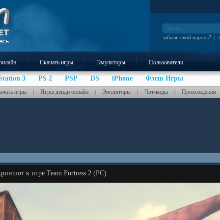
забыли свой пароль?
|
онлайн
Скачать игры
Эмуляторы
Пользователи
Station 3
PS 2
PSP
DS
iPhone
Флеш Игры
ачать игры
Игры денди онлайн
Эмуляторы
Чит-коды
Прохождения
|
|
|
|
риншот к игре Team Fortress 2 (PC)