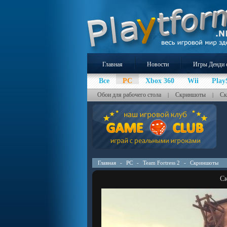
Главная
Новости
Игры Денди 
Все
PC
Xbox 360
Wii
Play
Обои для рабочего стола
Скриншоты
Ск
|
|
Главная
-
PC
-
Team Fortress 2
-
Скриншоты
Ск