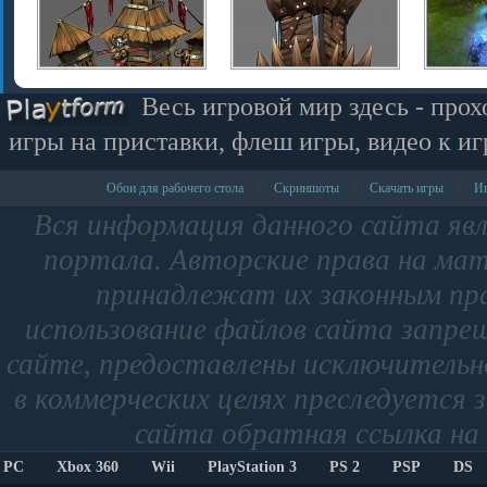
Весь игровой мир здесь - прох
игры на приставки, флеш игры, видео к иг
Обои для рабочего стола
Скриншоты
Скачать игры
Иг
|
|
|
Вся информация данного сайта яв
портала. Авторские права на мат
принадлежат их законным пр
использование файлов сайта запре
сайте, предоставлены исключительно
в коммерческих целях преследуется 
сайта обратная ссылка на 
PC
Xbox 360
Wii
PlayStation 3
PS 2
PSP
DS