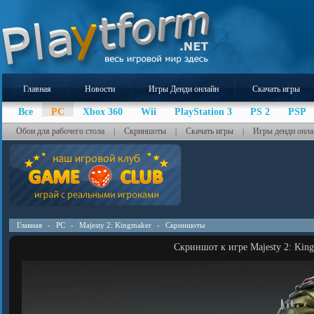
Главная
Новости
Игры Денди онлайн
Скачать игры
Все
PC
Xbox 360
Wii
PlayStation 3
PS 2
PSP
Обои для рабочего стола
Скриншоты
Скачать игры
Игры денди онла
|
|
|
Главная
-
PC
-
Majesty 2: Kingmaker
-
Скриншоты
Скриншот к игре Majesty 2: Kin