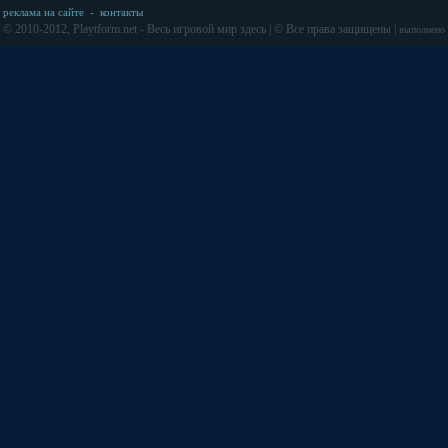
реклама на сайте
-
контакты
© 2010-2012, Playtform.net - Весь игровой мир здесь | © Все права защищены |
выполнено з