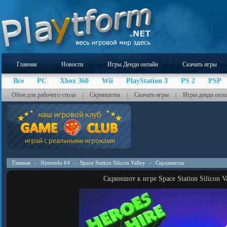
Главная
Новости
Игры Денди онлайн
Скачать игры
Все
PC
Xbox 360
Wii
PlayStation 3
PS 2
PSP
Обои для рабочего стола
Скриншоты
Скачать игры
Игры денди онла
|
|
|
Главная
-
Nintendo 64
-
Space Station Silicon Valley
-
Скриншоты
Скриншот к игре Space Station Silicon Va