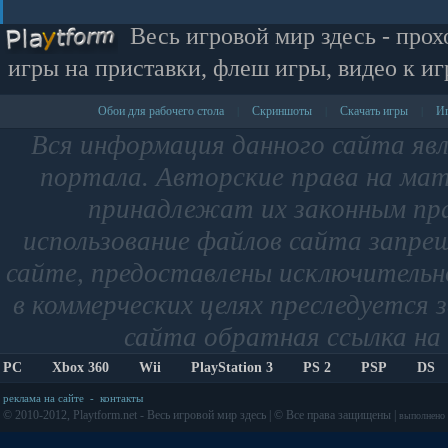
Весь игровой мир здесь - прох
игры на приставки, флеш игры, видео к иг
Обои для рабочего стола
Скриншоты
Скачать игры
Иг
|
|
|
Вся информация данного сайта яв
портала. Авторские права на мат
принадлежат их законным пр
использование файлов сайта запре
сайте, предоставлены исключительно
в коммерческих целях преследуется 
сайта обратная ссылка на 
PC
Xbox 360
Wii
PlayStation 3
PS 2
PSP
DS
реклама на сайте
-
контакты
© 2010-2012, Playtform.net - Весь игровой мир здесь | © Все права защищены |
выполнено з