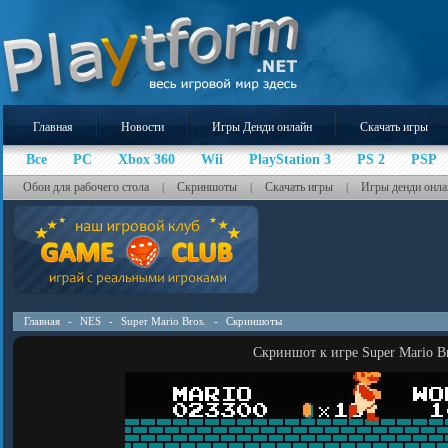
Главная
Новости
Игры Денди онлайн
Скачать игры
Все
PC
Xbox 360
Wii
PlayStation 3
PS 2
PSP
Обои для рабочего стола
Скриншоты
Скачать игры
Игры денди онла
|
|
|
Главная
-
NES
-
Super Mario Bros.
-
Скриншоты
Скриншот к игре Super Mario B