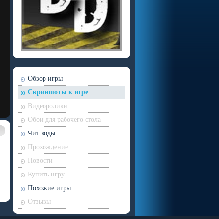
Обзор игры
Скриншоты к игре
Видеоролики
Обои для рабочего стола
Чит коды
Прохождение
Новости
Купить игру
Похожие игры
Отзывы