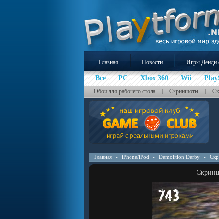
Главная
Новости
Игры Денди 
Все
PC
Xbox 360
Wii
Play
Обои для рабочего стола
Скриншоты
Ск
|
|
Главная
-
iPhone/iPod
-
Demolition Derby
-
Скр
Скриншо