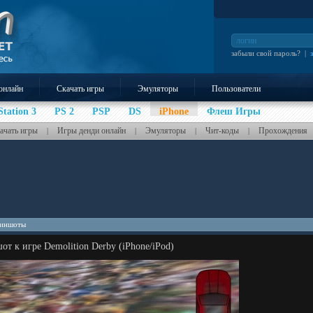
забыли свой пароль?
|
онлайн
Скачать игры
Эмуляторы
Пользователи
Station 3
PS 2
PSP
DS
iPhone
Флеш Игры
ачать игры
Игры денди онлайн
Эмуляторы
Чит-коды
Прохождения
|
|
|
|
иншоты
т к игре Demolition Derby (iPhone/iPod)