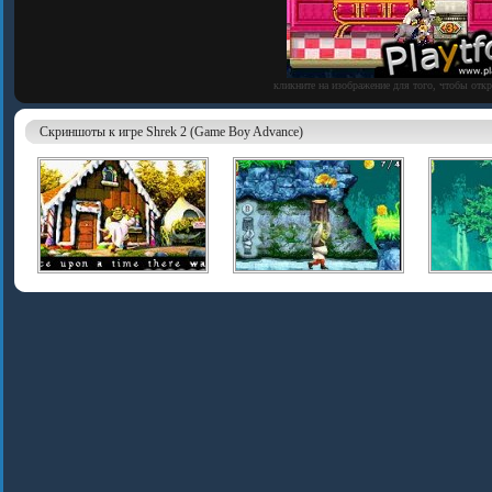
кликните на изображение для того, чтобы отк
Скриншоты к игре Shrek 2 (Game Boy Advance)