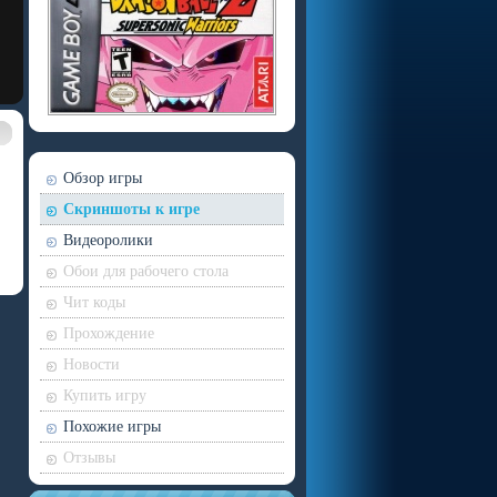
Обзор игры
Скриншоты к игре
Видеоролики
Обои для рабочего стола
Чит коды
Прохождение
Новости
Купить игру
Похожие игры
Отзывы