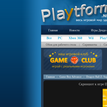
Главная
Новости
Игры Денди 
Все
PC
Xbox 360
Wii
Play
Обои для рабочего стола
Скриншоты
Ск
|
|
Главная
-
Game Boy Advance
-
Dragon Ball Z: Su
Скриншот к игре Dr