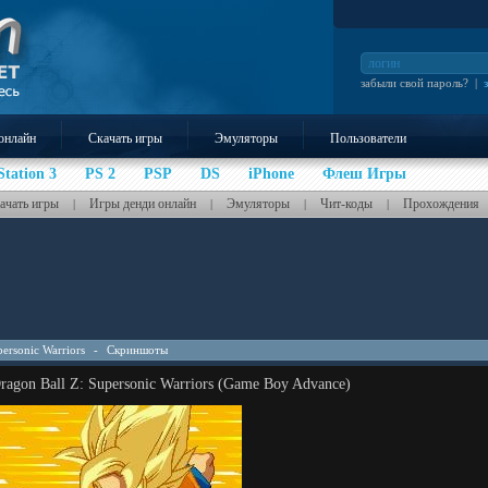
забыли свой пароль?
|
онлайн
Скачать игры
Эмуляторы
Пользователи
Station 3
PS 2
PSP
DS
iPhone
Флеш Игры
ачать игры
Игры денди онлайн
Эмуляторы
Чит-коды
Прохождения
|
|
|
|
personic Warriors
-
Скриншоты
agon Ball Z: Supersonic Warriors (Game Boy Advance)