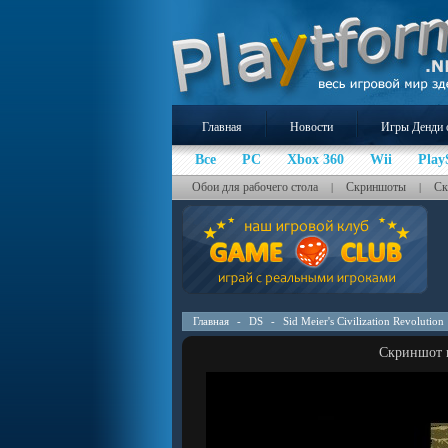
Главная
Новости
Игры Денди 
Все
PC
Xbox 360
Wii
Play
Обои для рабочего стола
Скриншоты
Ск
|
|
Главная
-
DS
-
Sid Meier's Civilization Revolution
Скриншот к 