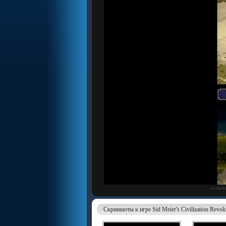
кликни
Скриншоты к игре Sid Meier's Civilization Revol