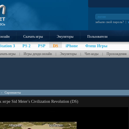
забыли свой пароль?
|
онлайн
Скачать игры
Эмуляторы
Пользователи
Station 3
PS 2
PSP
DS
iPhone
Флеш Игры
ачать игры
Игры денди онлайн
Эмуляторы
Чит-коды
Прохождения
|
|
|
|
-
Скриншоты
игре Sid Meier's Civilization Revolution (DS)