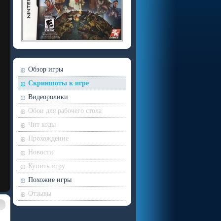
Обзор игры
Скриншоты к игре
Видеоролики
Обои для рабочего стола
Чит коды
Прохождение
Новости
Купить игру
Похожие игры
Отзывы