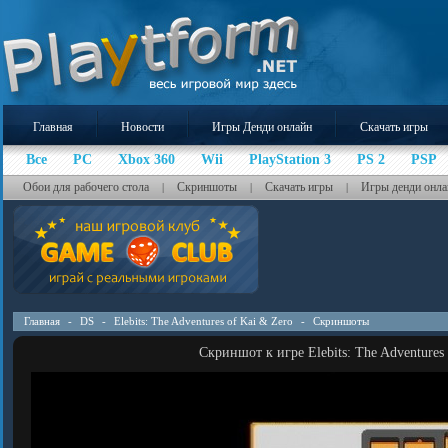
Главная
Новости
Игры Денди онлайн
Скачать игры
Все
PC
Xbox 360
Wii
PlayStation 3
PS 2
PSP
Обои для рабочего стола
Скриншоты
Скачать игры
Игры денди онла
|
|
|
Главная
-
DS
-
Elebits: The Adventures of Kai & Zero
-
Скриншоты
Скриншот к игре Elebits: The Adventures