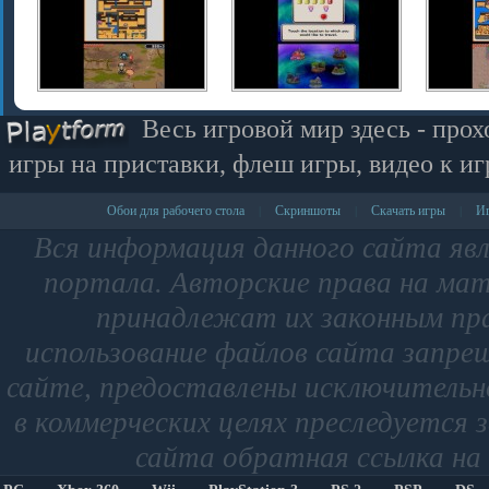
Весь игровой мир здесь - прох
игры на приставки, флеш игры, видео к иг
Обои для рабочего стола
Скриншоты
Скачать игры
Иг
|
|
|
Вся информация данного сайта яв
портала. Авторские права на мат
принадлежат их законным пр
использование файлов сайта запре
сайте, предоставлены исключительно
в коммерческих целях преследуется 
сайта обратная ссылка на 