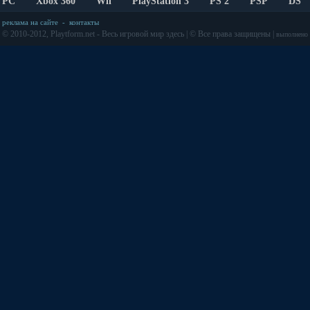
PC
Xbox 360
Wii
PlayStation 3
PS 2
PSP
DS
реклама на сайте
-
контакты
© 2010-2012, Playtform.net - Весь игровой мир здесь | © Все права защищены |
выполнено з