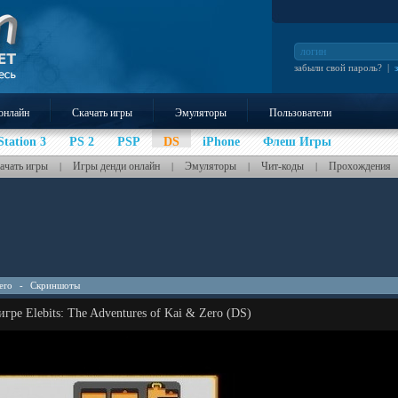
забыли свой пароль?
|
онлайн
Скачать игры
Эмуляторы
Пользователи
Station 3
PS 2
PSP
DS
iPhone
Флеш Игры
ачать игры
Игры денди онлайн
Эмуляторы
Чит-коды
Прохождения
|
|
|
|
ero
-
Скриншоты
гре Elebits: The Adventures of Kai & Zero (DS)