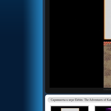
кликни
Скриншоты к игре Elebits: The Adventures of Ka