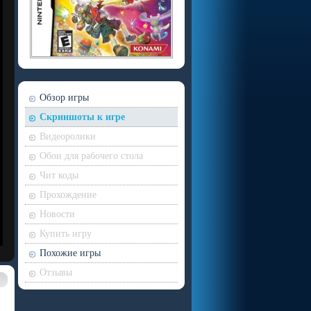
Обзор игры
Скриншоты к игре
Видеоролики
Обои для рабочего стола
Чит коды
Прохождение
Новости
Купить игру
Похожие игры
Отзывы