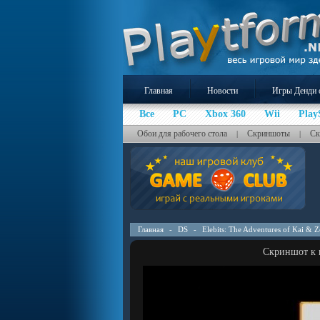
Главная
Новости
Игры Денди 
Все
PC
Xbox 360
Wii
Play
Обои для рабочего стола
Скриншоты
Ск
|
|
Главная
-
DS
-
Elebits: The Adventures of Kai & Z
Скриншот к и