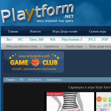
Главная
Новости
Игры Денди онлайн
Скачать игры
Все
PC
Xbox 360
Wii
PlayStation 3
PS 2
PSP
Обои для рабочего стола
Скриншоты
Скачать игры
Игры денди онла
|
|
|
Главная
-
DS
-
Style Savvy
-
Скриншоты
Скриншот к игре Style Savv