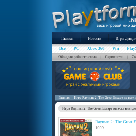
Главная
Новости
Игры Денди 
Все
PC
Xbox 360
Wii
Play
Обои для рабочего стола
Скриншоты
Ск
|
|
Главная
- Игра Rayman 2: The Great Escape на всех
Игра Rayman 2: The Great Escape на всех платф
Rayman 2: The Great E
1999