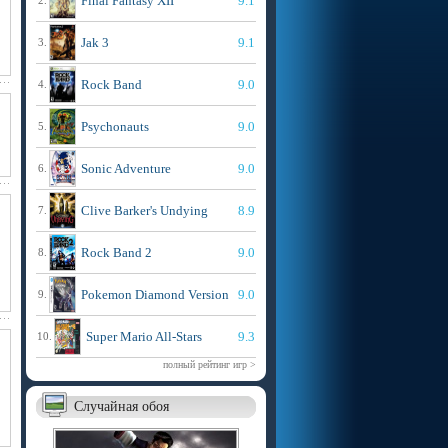
Final Fantasy XII
9.1
2.
Jak 3
9.1
3.
Rock Band
9.0
4.
Psychonauts
9.0
5.
Sonic Adventure
9.0
6.
Clive Barker's Undying
8.9
7.
Rock Band 2
9.0
8.
Pokemon Diamond Version
9.0
9.
Super Mario All-Stars
9.3
10.
полный рейтинг игр >
Случайная обоя