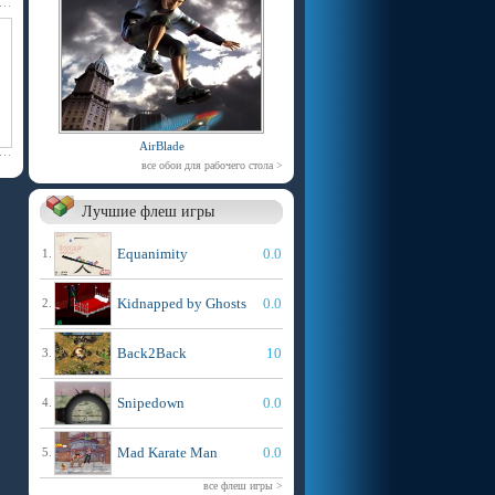
AirBlade
все обои для рабочего стола >
Лучшие флеш игры
Equanimity
0.0
1.
Kidnapped by Ghosts
0.0
2.
Back2Back
10
3.
Snipedown
0.0
4.
Mad Karate Man
0.0
5.
все флеш игры >