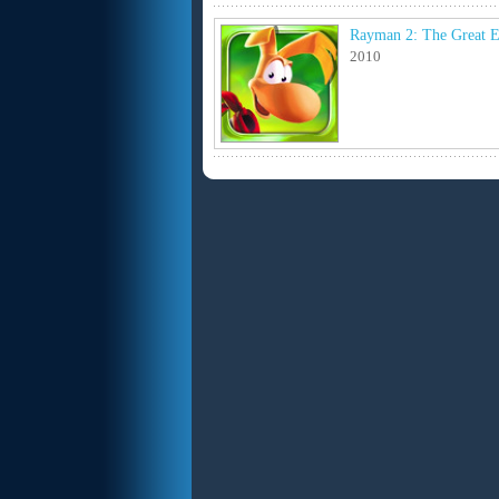
Rayman 2: The Great E
2010