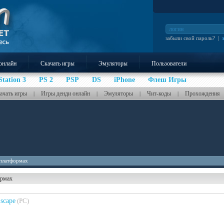
забыли свой пароль?
|
онлайн
Скачать игры
Эмуляторы
Пользователи
Station 3
PS 2
PSP
DS
iPhone
Флеш Игры
ачать игры
Игры денди онлайн
Эмуляторы
Чит-коды
Прохождения
|
|
|
|
 платформах
ормах
scape
(PC)