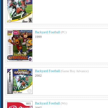
Backyard Football
(PC)
1999
Backyard Football
(Game Boy Advance)
2002
Backyard Football
(Wii)
2007