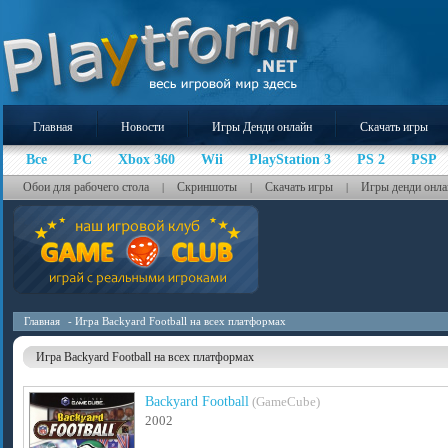
Главная
Новости
Игры Денди онлайн
Скачать игры
Все
PC
Xbox 360
Wii
PlayStation 3
PS 2
PSP
Обои для рабочего стола
Скриншоты
Скачать игры
Игры денди онла
|
|
|
Главная
- Игра Backyard Football на всех платформах
Игра Backyard Football на всех платформах
Backyard Football
(GameCube)
2002