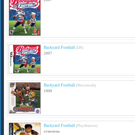
Backyard Football
(DS)
2007
Backyard Football
(Macintosh)
1999
Backyard Football
(PlayStation)
отменена