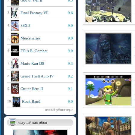
God of War II
9.5
2.
Final Fantasy VII
9.6
3.
SSX 3
9.0
4.
Mercenaries
9.0
5.
F.E.A.R. Combat
9.0
6.
Mario Kart DS
9.3
7.
Grand Theft Auto IV
9.2
8.
Guitar Hero II
9.1
9.
Rock Band
9.0
10.
полный рейтинг игр >
Случайная обоя