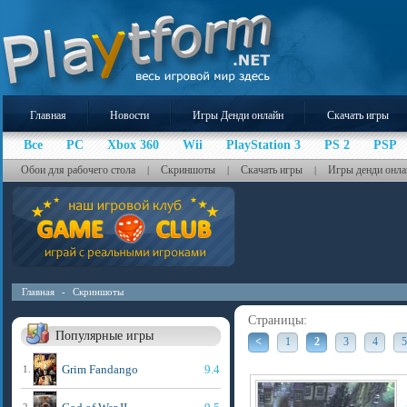
Главная
Новости
Игры Денди онлайн
Скачать игры
Все
PC
Xbox 360
Wii
PlayStation 3
PS 2
PSP
Обои для рабочего стола
Скриншоты
Скачать игры
Игры денди онла
|
|
|
Главная
-
Скриншоты
Страницы:
Популярные игры
<
1
2
3
4
5
Grim Fandango
9.4
1.