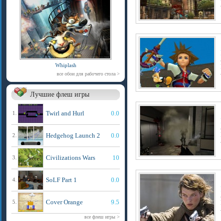
Whiplash
все обои для рабочего стола >
Лучшие флеш игры
Twirl and Hurl
0.0
1.
Hedgehog Launch 2
0.0
2.
Civilizations Wars
10
3.
SoLF Part 1
0.0
4.
Cover Orange
9.5
5.
все флеш игры >