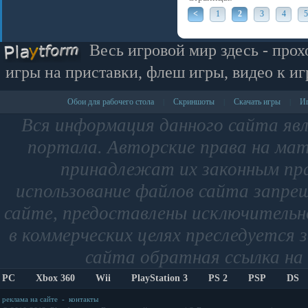
<
1
2
3
4
5
Весь игровой мир здесь - прох
игры на приставки, флеш игры, видео к иг
Обои для рабочего стола
Скриншоты
Скачать игры
Иг
|
|
|
Вся информация данного сайта яв
портала. Авторские права на мат
принадлежат их законным пр
использование файлов сайта запре
сайте, предоставлены исключительно
в коммерческих целях преследуется 
сайта обратная ссылка на 
PC
Xbox 360
Wii
PlayStation 3
PS 2
PSP
DS
реклама на сайте
-
контакты