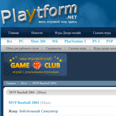
Главная
Новости
Игры Денди онлайн
Скачать игры
Все
PC
Xbox 360
Wii
PlayStation 3
PS 2
PSP
Обои для рабочего стола
Скриншоты
Скачать игры
Игры денди онла
|
|
|
Главная
-
Xbox
-
MVP Baseball 2004
MVP Baseball 2004 - (Xbox)
MVP Baseball 2004
(Xbox)
Жанр:
Бейсбольный Симулятор