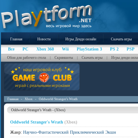
Главная
Новости
Игры Денди онлайн
Скачать игры
Все
PC
Xbox 360
Wii
PlayStation 3
PS 2
PSP
Обои для рабочего стола
Скриншоты
Скачать игры
Игры денди онла
|
|
|
Главная
-
Xbox
-
Oddworld Stranger's Wrath
Oddworld Stranger's Wrath - (Xbox)
Oddworld Stranger's Wrath
(Xbox)
Жанр:
Научно-Фантастический Приключенческий Экшн