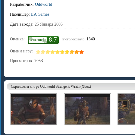
Разработчик:
Oddworld
Паблишер:
EA Games
Дата выхода:
25 Января 2005
8.7
Оценка:
1340
проголосовало:
отлично!
Оцени игру:
Просмотров:
7053
Скриншоты к игре Oddworld Stranger's Wrath (Xbox)