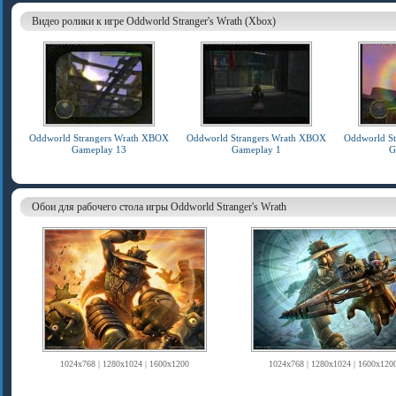
Видео ролики к игре Oddworld Stranger's Wrath (Xbox)
Oddworld Strangers Wrath XBOX
Oddworld Strangers Wrath XBOX
Oddworld S
Gameplay 13
Gameplay 1
G
Обои для рабочего стола игры Oddworld Stranger's Wrath
1024x768 | 1280x1024 | 1600x1200
1024x768 | 1280x1024 | 1600x120