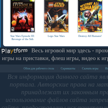
Star Wars Episode III:
Lego Star Wars
Destroy All Humans!
Revenge of the Sith
Весь игровой мир здесь - прох
игры на приставки, флеш игры, видео к иг
Обои для рабочего стола
Скриншоты
Скачать игры
Иг
|
|
|
Вся информация данного сайта яв
портала. Авторские права на мат
принадлежат их законным пр
использование файлов сайта запре
сайте, предоставлены исключительно