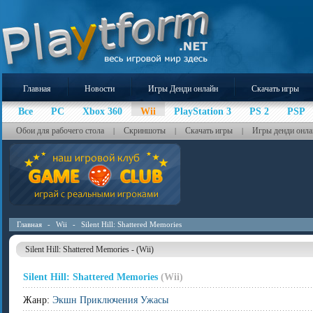
Главная
Новости
Игры Денди онлайн
Скачать игры
Все
PC
Xbox 360
Wii
PlayStation 3
PS 2
PSP
Обои для рабочего стола
Скриншоты
Скачать игры
Игры денди онла
|
|
|
Главная
-
Wii
-
Silent Hill: Shattered Memories
Silent Hill: Shattered Memories - (Wii)
Silent Hill: Shattered Memories
(Wii)
Жанр:
Экшн Приключения Ужасы