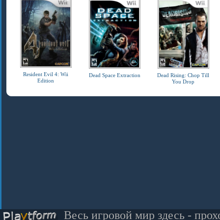
Resident Evil 4: Wii
Dead Space Extraction
Dead Rising: Chop Till
Edition
You Drop
Весь игровой мир здесь - прох