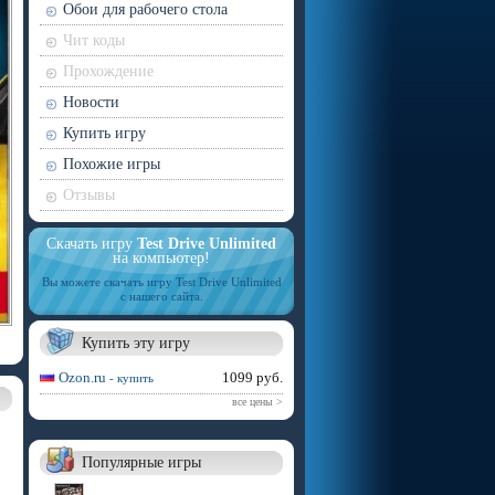
Обои для рабочего стола
Чит коды
Прохождение
Новости
Купить игру
Похожие игры
Отзывы
Скачать игру
Test Drive Unlimited
на компьютер!
Вы можете скачать игру Test Drive Unlimited
с нашего сайта.
Купить эту игру
Ozon.ru
1099 руб.
- купить
все цены >
Популярные игры