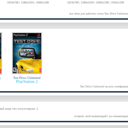
1024x768 | 1280x1024 | 1600x1200
1024x768 | 1280x1024 | 1600x1200 | 1920x1200
все обои для рабочего стола Test Drive Unlimite
Test Drive Unlimited
d
PlayStation 2
Test Drive Unlimited на всех платформа
ted пока что отсутствуют :(
оставить свой комментарий
|
все комментари