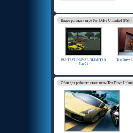
Видео ролики к игре Test Drive Unlimited (PSP)
PSP TEST DRIVE UNLIMITED
Test Drive 
Play01
Обои для рабочего стола игры Test Drive Unlimi