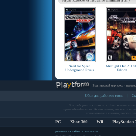
Игры похожие на Test Drive Unlimited (PSP)
Need for Speed
Midnight Club 3: D
Underground Rivals
Edition
Весь игровой мир здесь - прохож
Обои для рабочего стола
Ск
|
Вся информация данного сайта является ин
правообладателям. Любое коммерческое использ
использование в коммерческих це
PC
Xbox 360
Wii
PlayStation 
реклама на сайте
-
контакты