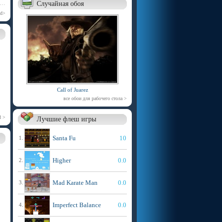
Случайная обоя
ed>
Call of Juarez
все обои для рабочего стола >
d >
Лучшие флеш игры
Santa Fu
10
1.
Higher
0.0
2.
Mad Karate Man
0.0
3.
Imperfect Balance
0.0
4.