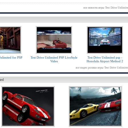
все новости игры Test Drive Unlimit
Unlimited for PSP
Test Drive Unlimited PSP LiveStyle
Test Drive Unlimited psp -
Video
Honolulu Airport Method 2
все видео ролики игры Test Drive Unlimite
ted