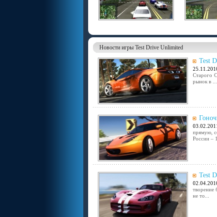
Новости игры Test Drive Unlimited
Test 
25.11.201
Старого С
рынок в ...
Гоноч
03.02.201
прямую, с
России – 1
Test 
02.04.201
творение 
не то...