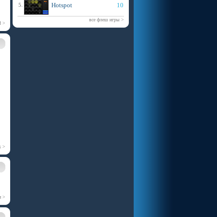
Hotspot
10
5.
все флеш игры >
d >
х >
и >