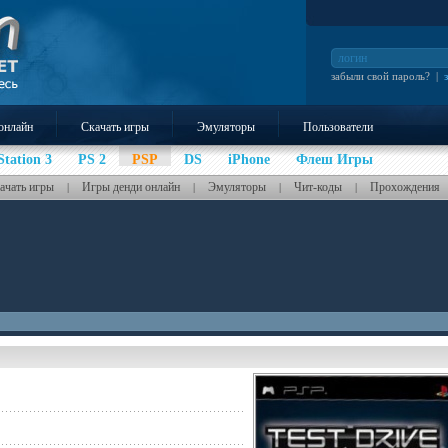
забыли свой пароль?
|
онлайн
Скачать игры
Эмуляторы
Пользователи
Station 3
PS 2
PSP
DS
iPhone
Флеш Игры
ачать игры
Игры денди онлайн
Эмуляторы
Чит-коды
Прохождения
|
|
|
|