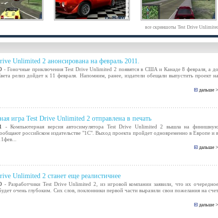
все скриншоты Test Drive Unlimite
Drive Unlimited 2 анонсирована на февраль 2011.
0
- Гоночные приключения Test Drive Unlimited 2 появятся в США и Канаде 8 февраля, а д
вета релиз дойдет к 11 февраля. Напомним, ранее, издатели обещали выпустить проект н
дальше 
ная игра Test Drive Unlimited 2 отправлена в печать
1
- Компьютерная версия автосимулятора Test Drive Unlimited 2 вышла на финишну
ообщают российском издательстве "1С". Выход проекта пройдет одновременно в Европе и 
1фев...
дальше 
Drive Unlimited 2 станет еще реалистичнее
0
- Разработчики Test Drive Unlimited 2, из игровой компании заявили, что их очередно
будет очень глубоким. Сих слов, поклонники первой части выразили свои пожелания на сче
дальше 