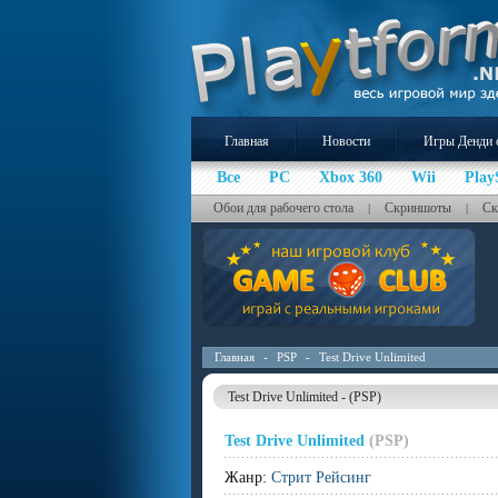
Главная
Новости
Игры Денди 
Все
PC
Xbox 360
Wii
Play
Обои для рабочего стола
Скриншоты
Ск
|
|
Главная
-
PSP
-
Test Drive Unlimited
Test Drive Unlimited - (PSP)
Test Drive Unlimited
(PSP)
Жанр:
Стрит Рейсинг