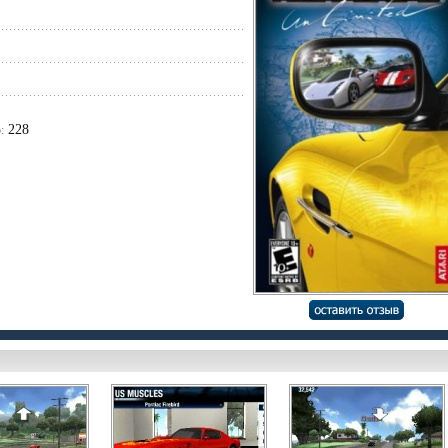
228
: