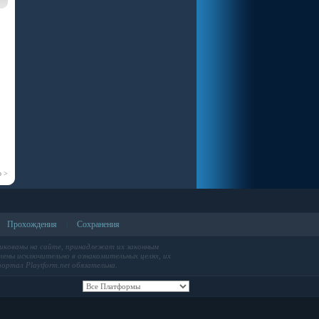
р >
Прохождения
Сохранения
|
икованы на сайте, принадлежат их законным
ены исключительно в ознакомительных целях, их
ортал Playtform.net обязательна.