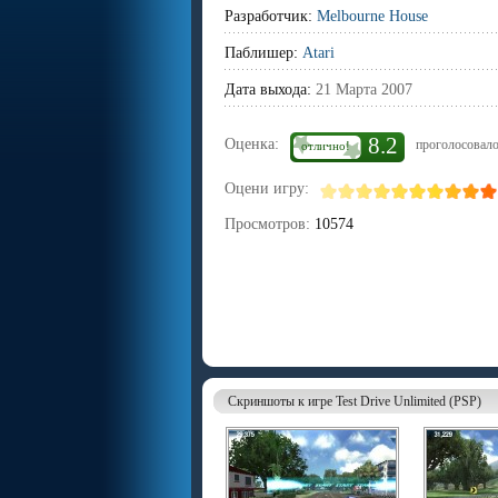
Разработчик:
Melbourne House
Паблишер:
Atari
Дата выхода:
21 Марта 2007
8.2
Оценка:
проголосовало
отлично!
Оцени игру:
Просмотров:
10574
Скриншоты к игре Test Drive Unlimited (PSP)