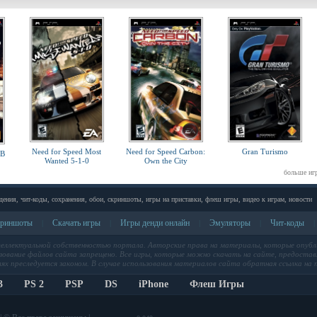
Need for Speed Most
Need for Speed Carbon:
Gran Turismo
UB
Wanted 5-1-0
Own the City
больше иг
дения, чит-коды, сохранения, обои, скриншоты, игры на приставки, флеш игры, видео к играм, новости
риншоты
Скачать игры
Игры денди онлайн
Эмуляторы
Чит-коды
|
|
|
|
|
теллектуальной собственностью портала. Авторские права на материалы, которые опубл
ование файлов сайта запрещено. Все игры, которые можно скачать на сайте, предоставл
лях преследуется законом. В случае использования материалов сайта обратная ссылка на п
3
PS 2
PSP
DS
iPhone
Флеш Игры