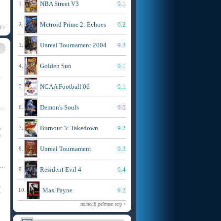
NBA Street V3
9.1
1.
Metroid Prime 2: Echoes
9.2
2.
d >
Unreal Tournament 2004
9.3
3.
Golden Sun
9.1
4.
о
а
NCAA Football 06
9.1
5.
>
Demon's Souls
9.0
6.
Burnout 3: Takedown
9.2
7.
ю
в
Unreal Tournament
9.3
8.
>
Resident Evil 4
9.4
9.
е
Max Payne
9.2
10.
т
полный рейтинг игр >
>