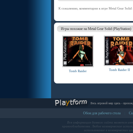
К сожалению, комментарии к игре Metal Gear Solid 
Игры похожие на Metal Gear Solid (PlayStation)
Tomb Raider II
Tomb Raider
Весь игровой мир здесь - прохож
Обои для рабочего стола
Ск
|
Вся информация данного сайта является ин
правообладателям. Любое коммерческое использ
использование в коммерческих це