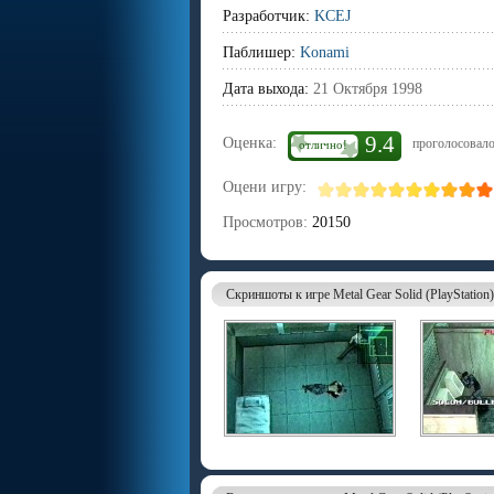
Разработчик:
KCEJ
Паблишер:
Konami
Дата выхода:
21 Октября 1998
9.4
Оценка:
проголосовало
отлично!
Оцени игру:
Просмотров:
20150
Скриншоты к игре Metal Gear Solid (PlayStation)