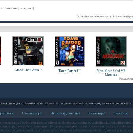
пока что отсутствуют :(
оставить свой комментарий
|
все комментари
Grand Theft Auto 2
Tomb Raider III
Metal Gear Solid VR
Missions
больше иг
дения, чит-коды, сохранения, обои, скриншоты, игры на приставки, флеш игры, видео к играм, новости
риншоты
Скачать игры
Игры денди онлайн
Эмуляторы
Чит-коды
|
|
|
|
|
теллектуальной собственностью портала. Авторские права на материалы, которые опубл
ование файлов сайта запрещено. Все игры, которые можно скачать на сайте, предоставл
лях преследуется законом. В случае использования материалов сайта обратная ссылка на п