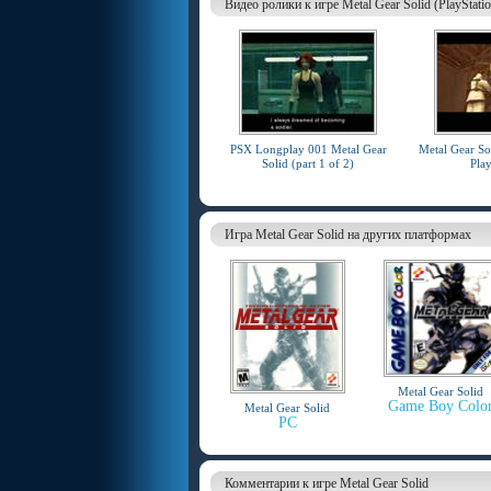
Видео ролики к игре Metal Gear Solid (PlayStatio
PSX Longplay 001 Metal Gear
Metal Gear So
Solid (part 1 of 2)
Play
Игра Metal Gear Solid на других платформах
Metal Gear Solid
Game Boy Colo
Metal Gear Solid
PC
Комментарии к игре Metal Gear Solid