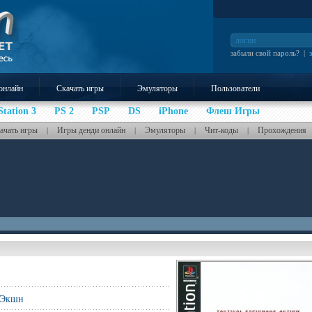
забыли свой пароль?
|
онлайн
Скачать игры
Эмуляторы
Пользователи
Station 3
PS 2
PSP
DS
iPhone
Флеш Игры
ачать игры
Игры денди онлайн
Эмуляторы
Чит-коды
Прохождения
|
|
|
|
 Экшн