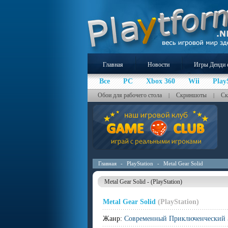
Главная
Новости
Игры Денди 
Все
PC
Xbox 360
Wii
Play
Обои для рабочего стола
Скриншоты
Ск
|
|
Главная
-
PlayStation
-
Metal Gear Solid
Metal Gear Solid - (PlayStation)
Metal Gear Solid
(PlayStation)
Жанр:
Современный Приключенческий