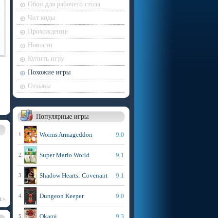
Обои для рабочего стола
Чит коды
Прохождение
Новости
Купить игру
Похожие игры
Отзывы
Популярные игры
Worms Armageddon
9.0
1.
Super Mario World
9.1
2.
Shadow Hearts: Covenant
9.1
3.
Dungeon Keeper
9.0
4.
d >
Okami
9.3
5.