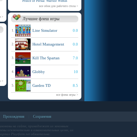
Prince of Persia: Warrior Within
все обои для рабочего стола >
и >
Лучшие флеш игры
Line Simulator
0.0
1.
Hotel Management
0.0
2.
Kill The Spartan
7.0
3.
Globby
10
4.
р >
Garden TD
8.5
5.
все флеш игры >
Прохождения
Сохранения
|
икованы на сайте, принадлежат их законным
ены исключительно в ознакомительных целях, их
ортал Playtform.net обязательна.