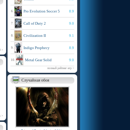
Pro Evolution Soccer 5
8.9
6.
Call of Duty 2
9.0
7.
Civilization II
9.1
8.
Indigo Prophecy
8.9
9.
d >
Metal Gear Solid
9.0
10.
полный рейтинг игр >
Случайная обоя
х >