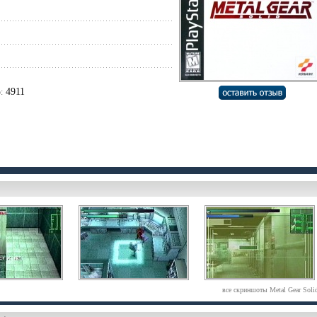
4911
:
все скриншоты Metal Gear Soli