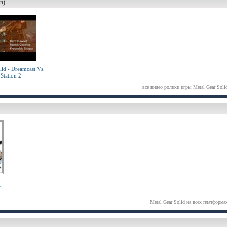
n)
lid - Dreamcast Vs.
Station 2
все видео ролики игры Metal Gear Soli
r
Metal Gear Solid на всех платформа