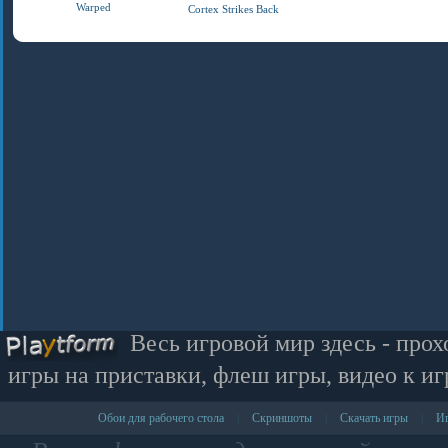
Warped
Cortex Strikes Back
Весь игровой мир здесь - прох
игры на приставки, флеш игры, видео к иг
Обои для рабочего стола
Скриншоты
Скачать игры
Иг
|
|
|