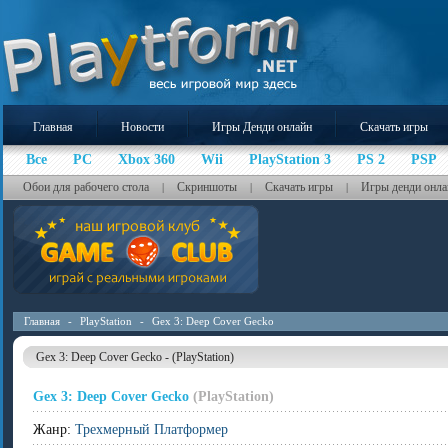
Главная
Новости
Игры Денди онлайн
Скачать игры
Все
PC
Xbox 360
Wii
PlayStation 3
PS 2
PSP
Обои для рабочего стола
Скриншоты
Скачать игры
Игры денди онла
|
|
|
Главная
-
PlayStation
-
Gex 3: Deep Cover Gecko
Gex 3: Deep Cover Gecko - (PlayStation)
Gex 3: Deep Cover Gecko
(PlayStation)
Жанр:
Трехмерный Платформер