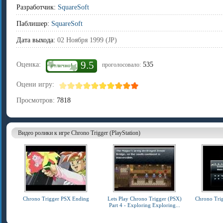
Разработчик:
SquareSoft
Паблишер:
SquareSoft
Дата выхода:
02 Ноября 1999 (JP)
9.5
Оценка:
535
проголосовало:
отлично!
Оцени игру:
Просмотров:
7818
Видео ролики к игре Chrono Trigger (PlayStation)
Chrono Trigger PSX Ending
Lets Play Chrono Trigger (PSX)
Chrono Trig
Part 4 - Exploring Exploring...