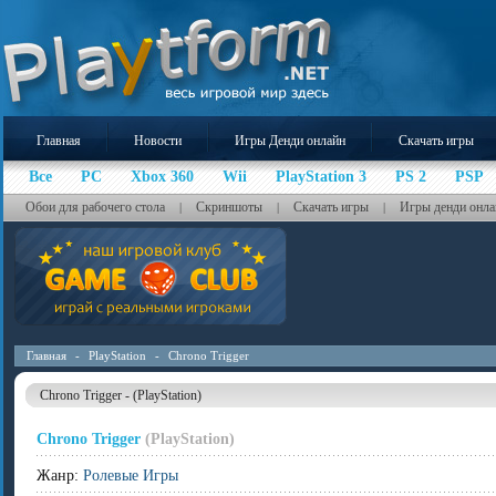
Главная
Новости
Игры Денди онлайн
Скачать игры
Все
PC
Xbox 360
Wii
PlayStation 3
PS 2
PSP
Обои для рабочего стола
Скриншоты
Скачать игры
Игры денди онла
|
|
|
Главная
-
PlayStation
-
Chrono Trigger
Chrono Trigger - (PlayStation)
Chrono Trigger
(PlayStation)
Жанр:
Ролевые Игры