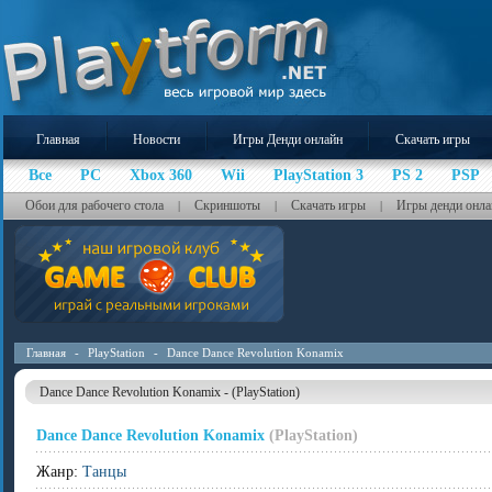
Главная
Новости
Игры Денди онлайн
Скачать игры
Все
PC
Xbox 360
Wii
PlayStation 3
PS 2
PSP
Обои для рабочего стола
Скриншоты
Скачать игры
Игры денди онла
|
|
|
Главная
-
PlayStation
-
Dance Dance Revolution Konamix
Dance Dance Revolution Konamix - (PlayStation)
Dance Dance Revolution Konamix
(PlayStation)
Жанр:
Танцы