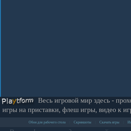
Весь игровой мир здесь - прох
игры на приставки, флеш игры, видео к иг
Обои для рабочего стола
Скриншоты
Скачать игры
Иг
|
|
|