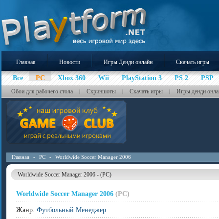
Главная
Новости
Игры Денди онлайн
Скачать игры
Все
PC
Xbox 360
Wii
PlayStation 3
PS 2
PSP
Обои для рабочего стола
Скриншоты
Скачать игры
Игры денди онла
|
|
|
Главная
-
PC
-
Worldwide Soccer Manager 2006
Worldwide Soccer Manager 2006 - (PC)
Worldwide Soccer Manager 2006
(PC)
Жанр:
Футбольный Менеджер