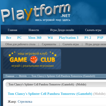
Главная
Новости
Игры Денди онлайн
Скачать игры
Все
PC
Xbox 360
Wii
PlayStation 3
PS 2
PSP
Обои для рабочего стола
Скриншоты
Скачать игры
Игры денди онла
|
|
|
Главная
-
Mobile
-
Tom Clancy's Splinter Cell Pandora Tomorrow (Gameloft)
Tom Clancy's Splinter Cell Pandora Tomorrow (Gameloft) - (Mobile)
Tom Clancy's Splinter Cell Pandora Tomorrow (Gameloft)
(Mobile)
Жанр:
Стрелялка