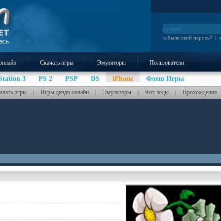
забыли свой пароль?
|
онлайн
Скачать игры
Эмуляторы
Пользователи
Station 3
PS 2
PSP
DS
iPhone
Флеш Игры
ачать игры
Игры денди онлайн
Эмуляторы
Чит-коды
Прохождения
|
|
|
|