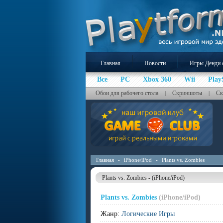
Главная
Новости
Игры Денди 
Все
PC
Xbox 360
Wii
Play
Обои для рабочего стола
Скриншоты
Ск
|
|
Главная
-
iPhone/iPod
-
Plants vs. Zombies
Plants vs. Zombies - (iPhone/iPod)
Plants vs. Zombies
(iPhone/iPod)
Жанр:
Логические Игры