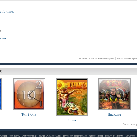
ytformnet
!!!
xwod
оставить свой комментарий
|
все комментари
d)
Ten 2 One
HuaRong
Zuma
больше иг
дения, чит-коды, сохранения, обои, скриншоты, игры на приставки, флеш игры, видео к играм, новости