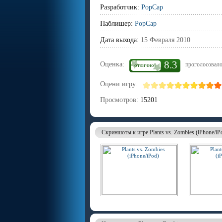
Разработчик:
PopCap
Паблишер:
PopCap
Дата выхода:
15 Февраля 2010
8.3
Оценка:
проголосовало
отлично!
Оцени игру:
Просмотров:
15201
Скриншоты к игре Plants vs. Zombies (iPhone/iP