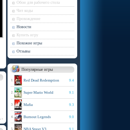
Обои для рабочего стола
Чит коды
Прохождение
Новости
Купить игру
Похожие игры
Отзывы
Популярные игры
Red Dead Redemption
9.4
1.
Super Mario World
9.1
2.
Mafia
9.3
3.
Burnout Legends
9.0
4.
s >
NBA Street V3
9.1
5.