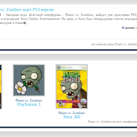
s vs. Zombies ждет PS3-версия
1
- Звездная игра яблочной платформы - Plants vs. Zombies, выйдет для приставки PS3
в игропроме Sony Online Entertainment. На днях, в Sony был обнародован список игровы
 которые в ближ�...
дальше 
все новости игры Plants vs. Zombi
Plants vs. Zombies
PlayStation 3
Plants vs. Zombies
Xbox 360
Plants vs. Zombies на всех платформа