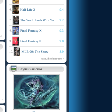
Half-Life 2
9.4
6.
,
х
The World Ends With You
9.2
7.
>
Final Fantasy X
9.3
8.
es>
Final Fantasy II
9.0
9.
MLB 09: The Show
8.9
10.
полный рейтинг игр >
Случайная обоя
х >