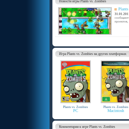
Новости игры Plants vs. Zombies
Plant
31.01.201
сообщают 
проектов,
Игра Plants vs. Zombies на других платформах
Plants vs. Zombies
Plants vs. Zombies
PC
Macintosh
Комментарии к игре Plants vs. Zombies