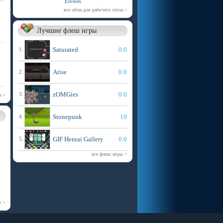
Elveon
все обои для рабочего стола >
Лучшие флеш игры
Saturated
0.0
1.
Arise
0.0
2.
zOMGies
0.0
3.
и >
Stonepunk
10
4.
GIF Hentai Gallery
0.0
5.
все флеш игры >
р >