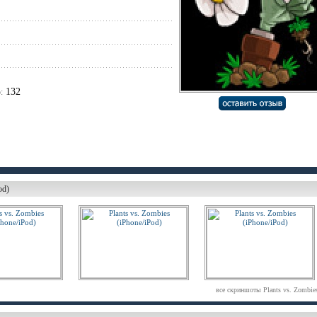
132
:
od)
все скриншоты Plants vs. Zombie