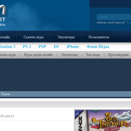
забыли свой пароль?
|
онлайн
Скачать игры
Эмуляторы
Пользователи
Station 3
PS 2
PSP
DS
iPhone
Флеш Игры
ачать игры
Игры денди онлайн
Эмуляторы
Чит-коды
Прохождения
|
|
|
|
f Taipan
dvance)