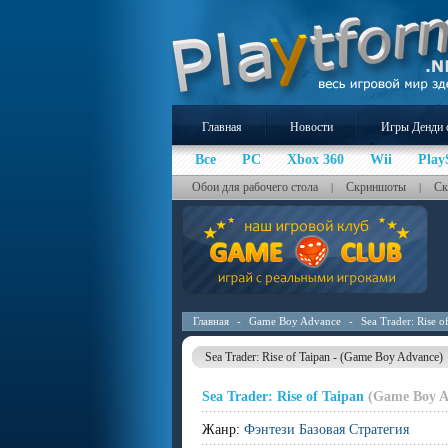
Главная
Новости
Игры Денди 
Все
PC
Xbox 360
Wii
Play
Обои для рабочего стола
Скриншоты
Ск
|
|
Главная
-
Game Boy Advance
-
Sea Trader: Rise o
Sea Trader: Rise of Taipan - (Game Boy Advance)
Sea Trader: Rise of Taipan
(Game Boy A
Жанр:
Фэнтези Базовая Стратегия