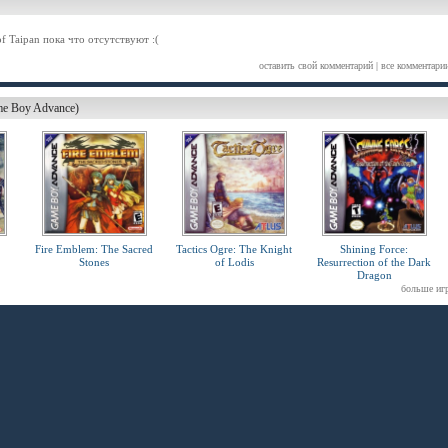
f Taipan пока что отсутствуют :(
оставить свой комментарий
|
все комментари
me Boy Advance)
Fire Emblem: The Sacred
Tactics Ogre: The Knight
Shining Force:
Stones
of Lodis
Resurrection of the Dark
Dragon
больше иг