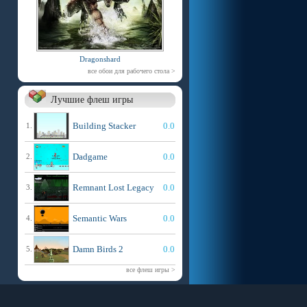
Dragonshard
все обои для рабочего стола >
Лучшие флеш игры
Building Stacker
0.0
1.
Dadgame
0.0
2.
Remnant Lost Legacy
0.0
3.
Semantic Wars
0.0
4.
Damn Birds 2
0.0
5.
все флеш игры >