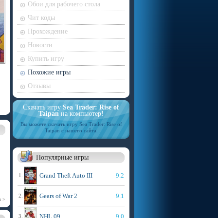
Обои для рабочего стола
Чит коды
Прохождение
Новости
Купить игру
Похожие игры
Отзывы
Скачать игру
Sea Trader: Rise of
Taipan
на компьютер!
Вы можете скачать игру Sea Trader: Rise of
Taipan с нашего сайта.
Популярные игры
Grand Theft Auto III
9.2
1.
Gears of War 2
9.1
2.
n >
NHL 09
9.0
3.