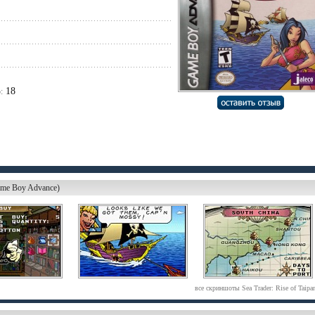
18
:
Game Boy Advance)
все скриншоты Sea Trader: Rise of Taipa