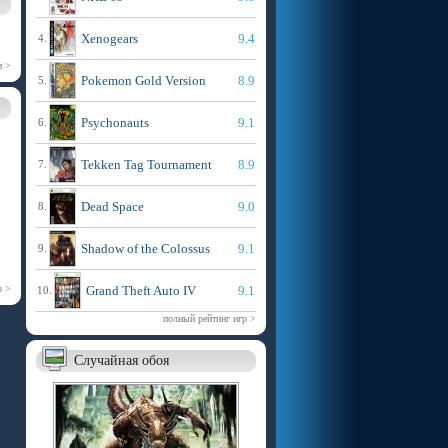
Xenogears
9.4
4.
и >
Pokemon Gold Version
8.9
5.
Psychonauts
9.1
6.
Tekken Tag Tournament
8.9
7.
Dead Space
9.0
8.
Shadow of the Colossus
9.1
9.
р >
Grand Theft Auto IV
9.1
10.
полный рейтинг игр >
Случайная обоя