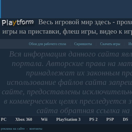
Весь игровой мир здесь - прох
игры на приставки, флеш игры, видео к иг
Обои для рабочего стола
Скриншоты
Скачать игры
Иг
|
|
|
Вся информация данного сайта яв
портала. Авторские права на мат
принадлежат их законным пр
использование файлов сайта запре
сайте, предоставлены исключительно
в коммерческих целях преследуется 
сайта обратная ссылка на 
PC
Xbox 360
Wii
PlayStation 3
PS 2
PSP
DS
реклама на сайте
-
контакты