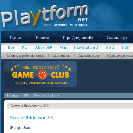
Главная
Новости
Игры Денди онлайн
Скачать игры
Все
PC
Xbox 360
Wii
PlayStation 3
PS 2
PSP
Обои для рабочего стола
Скриншоты
Скачать игры
Игры денди онла
|
|
|
Главная
-
DS
-
Nervous Brickdown
Nervous Brickdown - (DS)
Nervous Brickdown
(DS)
Жанр:
Экшн