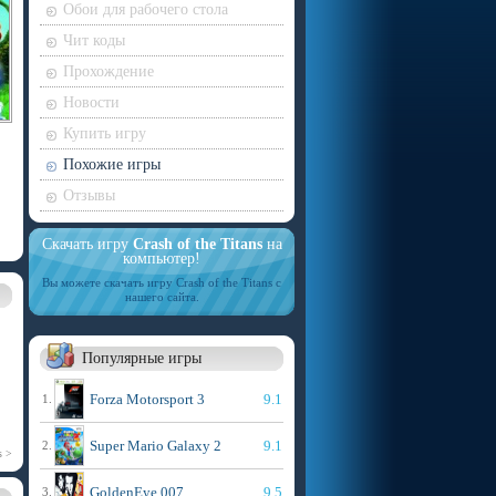
Обои для рабочего стола
Чит коды
Прохождение
Новости
Купить игру
Похожие игры
Отзывы
Скачать игру
Crash of the Titans
на
компьютер!
Вы можете скачать игру Crash of the Titans с
нашего сайта.
Популярные игры
Forza Motorsport 3
9.1
1.
Super Mario Galaxy 2
9.1
2.
s >
GoldenEye 007
9.5
3.