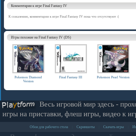
Комментарии к игре Final Fantasy IV
К сожалению, комментарии к игре Final Fantasy IV пока что отсутствуют :(
Игры похожие на Final Fantasy IV (DS)
Pokemon Diamond
Final Fantasy III
Pokemon Pearl Version
Version
Весь игровой мир здесь - прох
игры на приставки, флеш игры, видео к иг
Обои для рабочего стола
Скриншоты
Скачать игры
Иг
|
|
|