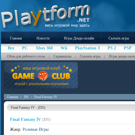
Главная
Новости
Игры Денди онлайн
Скачать игры
Все
PC
Xbox 360
Wii
PlayStation 3
PS 2
PSP
Обои для рабочего стола
Скриншоты
Скачать игры
Игры денди онла
|
|
|
Главная
-
DS
-
Final Fantasy IV
Final Fantasy IV - (DS)
Final Fantasy IV
(DS)
Жанр:
Ролевые Игры