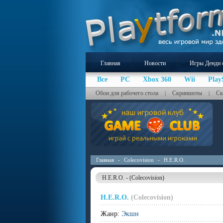
Главная
Новости
Игры Денди 
Все
PC
Xbox 360
Wii
Play
Обои для рабочего стола
Скриншоты
Ск
|
|
Главная
-
Colecovision
-
H.E.R.O.
H.E.R.O. - (Colecovision)
H.E.R.O.
(Colecovision)
Жанр:
Экшн