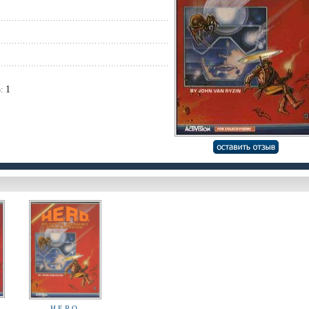
1
:
H.E.R.O.