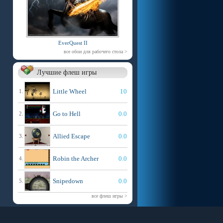
EverQuest II
все обои для рабочего стола >
Лучшие флеш игры
Little Wheel
10
1.
Go to Hell
0.0
2.
Allied Escape
0.0
3.
Robin the Archer
0.0
4.
Snipedown
0.0
5.
все флеш игры >