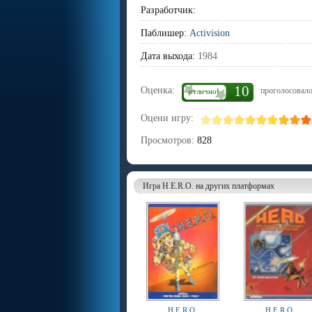
Разработчик:
Паблишер:
Activision
Дата выхода:
1984
10
Оценка:
проголосовало
отлично!
Оцени игру:
Просмотров:
828
Игра H.E.R.O. на других платформах
H.E.R.O.
H.E.R.O.