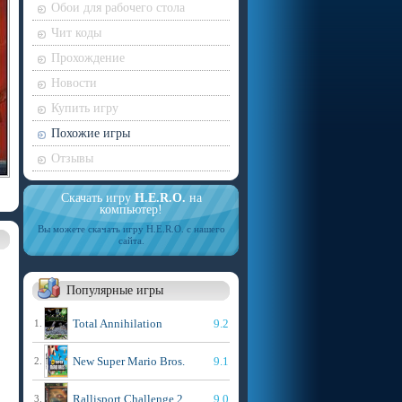
Обои для рабочего стола
Чит коды
Прохождение
Новости
Купить игру
Похожие игры
Отзывы
Скачать игру
H.E.R.O.
на
компьютер!
Вы можете скачать игру H.E.R.O. с нашего
сайта.
Популярные игры
Total Annihilation
9.2
1.
New Super Mario Bros.
9.1
2.
Rallisport Challenge 2
9.0
3.