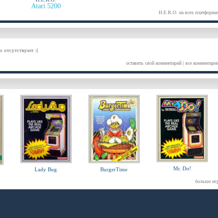
Atari 5200
H.E.R.O. на всех платформа
о отсутствуют :(
оставить свой комментарий
|
все комментари
Mr. Do!
Lady Bug
BurgerTime
больше иг