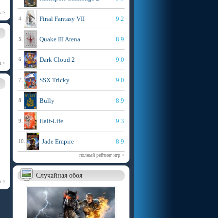
х >
Final Fantasy VII
9.2
4.
Quake III Arena
8.9
5.
Dark Cloud 2
9.0
6.
и >
SSX Tricky
9.0
7.
Bully
8.9
8.
Half-Life
9.3
9.
Jade Empire
8.9
10.
полный рейтинг игр >
Случайная обоя
р >