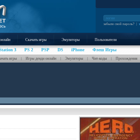
забыли свой пароль?
|
онлайн
Скачать игры
Эмуляторы
Пользователи
Station 3
PS 2
PSP
DS
iPhone
Флеш Игры
ачать игры
Игры денди онлайн
Эмуляторы
Чит-коды
Прохождения
|
|
|
|