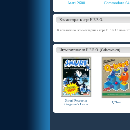
Atari 2600
Commodore 64
Комментарии к игре H.E.R.O.
К сожалению, комментарии к игре H.E.R.O. пока чт
Игры похожие на H.E.R.O. (Colecovision)
Smurf Rescue in
Q*bert
Gargamel's Castle