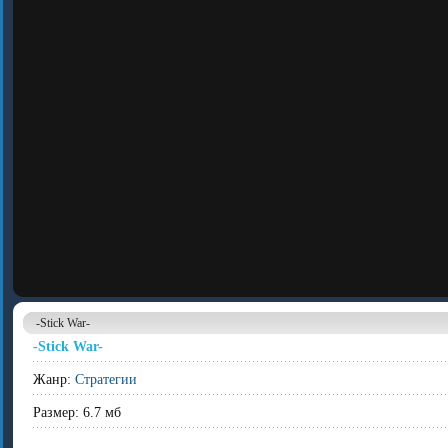
-Stick War-
-Stick War-
Жанр:
Стратегии
Размер: 6.7 мб