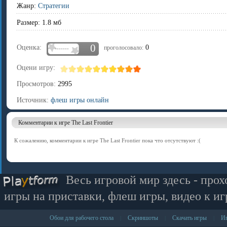
Жанр:
Стратегии
Размер: 1.8 мб
0
Оценка:
0
проголосовало:
-------
Оцени игру:
Просмотров:
2995
Источник:
флеш игры онлайн
Комментарии к игре The Last Frontier
К сожалению, комментарии к игре The Last Frontier пока что отсутствуют :(
Весь игровой мир здесь - прох
игры на приставки, флеш игры, видео к иг
Обои для рабочего стола
Скриншоты
Скачать игры
Иг
|
|
|