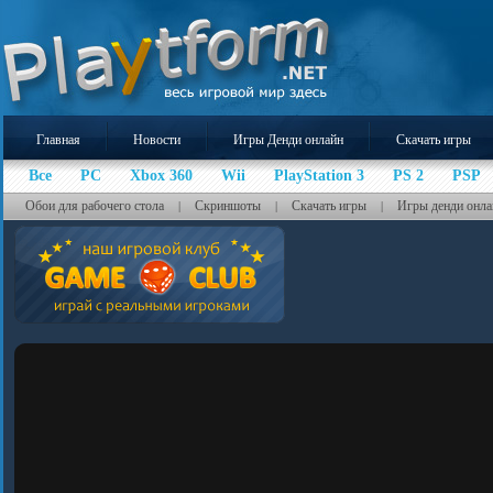
Главная
Новости
Игры Денди онлайн
Скачать игры
Все
PC
Xbox 360
Wii
PlayStation 3
PS 2
PSP
Обои для рабочего стола
Скриншоты
Скачать игры
Игры денди онла
|
|
|