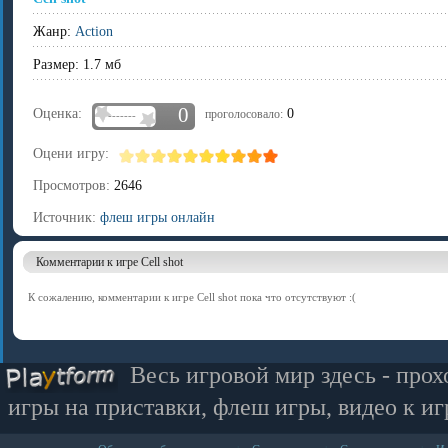
Жанр:
Action
Размер: 1.7 мб
0
Оценка:
0
проголосовало:
-------
Оцени игру:
Просмотров:
2646
Источник:
флеш игры онлайн
Комментарии к игре Cell shot
К сожалению, комментарии к игре Cell shot пока что отсутствуют :(
Весь игровой мир здесь - прох
игры на приставки, флеш игры, видео к иг