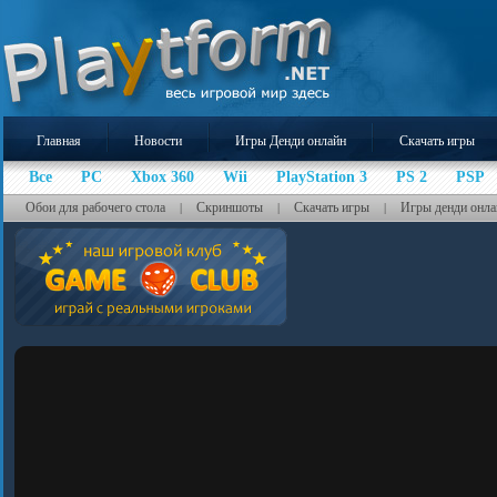
Главная
Новости
Игры Денди онлайн
Скачать игры
Все
PC
Xbox 360
Wii
PlayStation 3
PS 2
PSP
Обои для рабочего стола
Скриншоты
Скачать игры
Игры денди онла
|
|
|