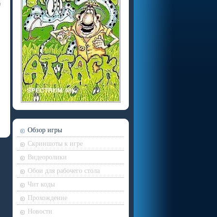
ы
Обзор игры
Скриншоты к игре
Видеоролики
Обои для рабочего стола
Чит коды
Прохождение
Новости