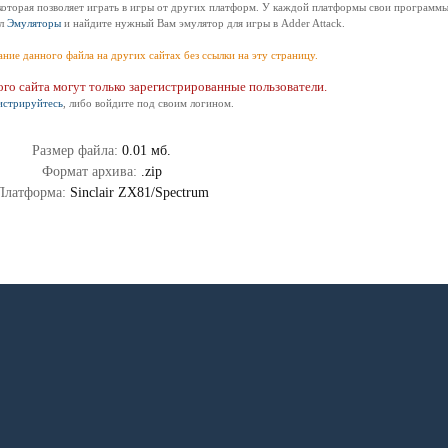
которая позволяет играть в игры от других платформ. У каждой платформы свои программ
ел
Эмуляторы
и найдите нужный Вам эмулятор для игры в Adder Attack.
ние данного файла на других сайтах без ссылки на эту страницу.
ого сайта могут только зарегистрированные пользователи.
истрируйтесь
, либо войдите под своим логином.
Размер файла:
0.01 мб.
Формат архива:
.zip
Платформа:
Sinclair ZX81/Spectrum