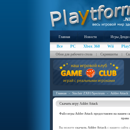
Главная
Новости
Игры Денди 
Все
PC
Xbox 360
Wii
Play
Обои для рабочего стола
Скриншоты
Ск
|
|
Главная
-
Sinclair ZX81/Spectrum
-
Adder Attack
Скачать игру Adder Attack
Файл игры Adder Attack предоставлен на нашем с
права
Вы можете
скачать Adder Attack
с нашего сайта 