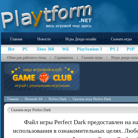
Главная
Новости
Игры Денди онлайн
Скачать игры
Все
PC
Xbox 360
Wii
PlayStation 3
PS 2
PSP
Обои для рабочего стола
Скриншоты
Скачать игры
Игры денди онла
|
|
|
Главная
-
Nintendo 64
-
Perfect Dark
-
Скачать игру Perfect Dark
Скачать игру Perfect Dark
Файл игры Perfect Dark предоставлен на н
использования в ознакомительных целях. Люб