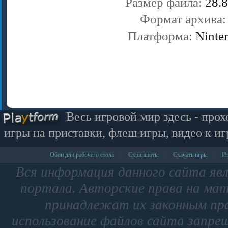
Размер файла:
28.8
Формат архива
Платформа:
Ninte
Весь игровой мир здесь - прох
игры на приставки, флеш игры, видео к иг
Обои для рабочего стола
Скриншоты
Скачать игры
Иг
|
|
|
Вся информация данного сайта яв
портала. Авторские права на мат
принадлежат их законным пр
использование файлов сайта запре