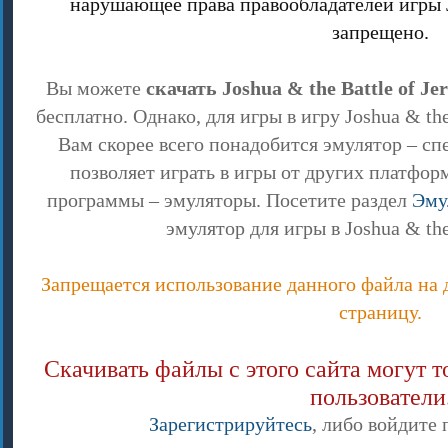
нарушающее права правообладателей игры Jo
запрещено.
Вы можете
скачать Joshua & the Battle of Je
бесплатно. Однако, для игры в игру Joshua & the
Вам скорее всего понадобится эмулятор – сп
позволяет играть в игры от других платфо
программы – эмуляторы. Посетите раздел
Эму
эмулятор для игры в Joshua & the 
Запрещается использование данного файла на д
страницу.
Скачивать файлы с этого сайта могут 
пользователи
Зарегистрируйтесь
, либо войдите