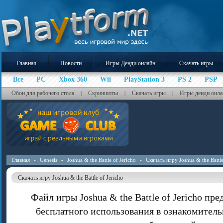
Главная
Новости
Игры Денди онлайн
Скачать игры
Все
PC
Xbox 360
Wii
PlayStation 3
PS 2
PSP
Обои для рабочего стола
Скриншоты
Скачать игры
Игры денди онла
|
|
|
Главная
-
Genesis
-
Joshua & the Battle of Jericho
-
Скачать игру Joshua & the Battle
Скачать игру Joshua & the Battle of Jericho
Файл игры Joshua & the Battle of Jericho пр
бесплатного использования в ознакомитель