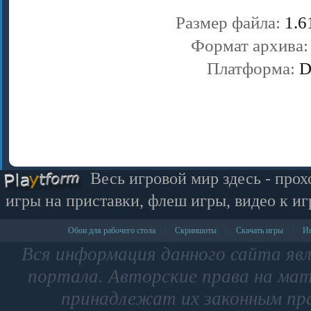
Размер файла:
1.6
Формат архива
Платформа:
D
Весь игровой мир здесь - прох
игры на приставки, флеш игры, видео к иг
Обои для рабочего стола
Скриншоты
Скачать игры
Иг
|
|
|
Вся информация данного сайта яв
портала. Авторские права на мат
принадлежат их законным пр