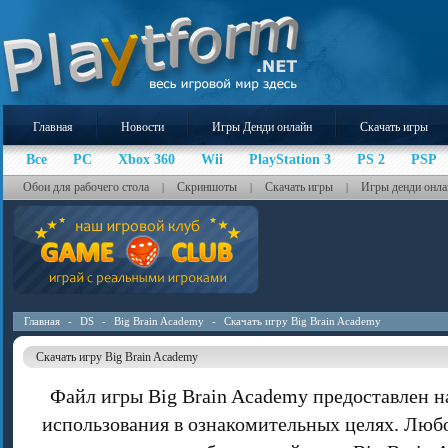
Главная
Новости
Игры Денди онлайн
Скачать игры
Все
PC
Xbox 360
Wii
PlayStation 3
PS 2
PSP
Обои для рабочего стола
Скриншоты
Скачать игры
Игры денди онла
|
|
|
Главная
-
DS
-
Big Brain Academy
-
Скачать игру Big Brain Academy
Скачать игру Big Brain Academy
Файл игры Big Brain Academy предоставлен н
использования в ознакомительных целях. Люб