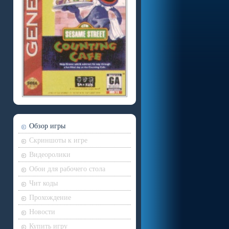
Обзор игры
Скриншоты к игре
Видеоролики
Обои для рабочего стола
Чит коды
Прохождение
Новости
Купить игру