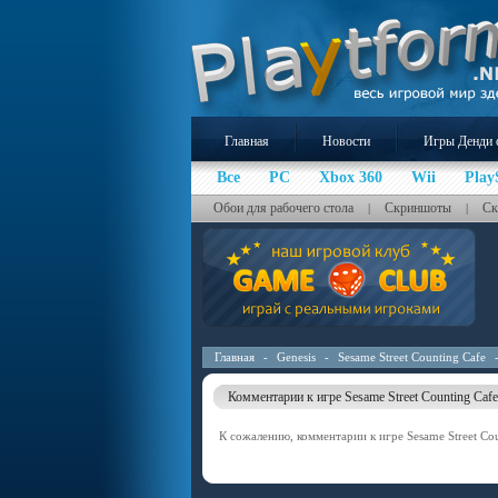
Главная
Новости
Игры Денди 
Все
PC
Xbox 360
Wii
Play
Обои для рабочего стола
Скриншоты
Ск
|
|
Главная
-
Genesis
-
Sesame Street Counting Cafe
Комментарии к игре Sesame Street Counting Cafe
К сожалению, комментарии к игре Sesame Street Cou