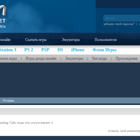
забыли свой пароль?
|
онлайн
Скачать игры
Эмуляторы
Пользователи
Station 3
PS 2
PSP
DS
iPhone
Флеш Игры
ачать игры
Игры денди онлайн
Эмуляторы
Чит-коды
Прохождения
|
|
|
|
-
Отзывы
nting Cafe пока что отсутствуют :(
оставить свой коммента