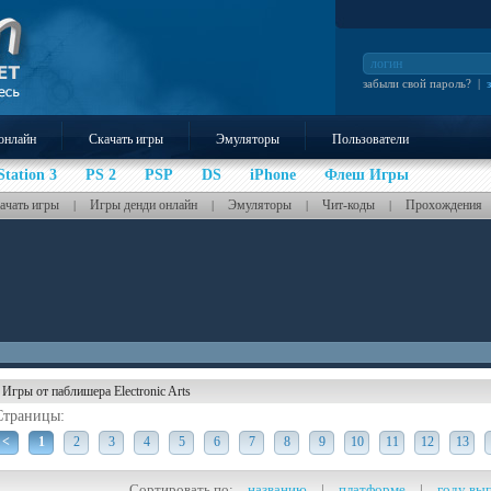
забыли свой пароль?
|
онлайн
Скачать игры
Эмуляторы
Пользователи
Station 3
PS 2
PSP
DS
iPhone
Флеш Игры
ачать игры
Игры денди онлайн
Эмуляторы
Чит-коды
Прохождения
|
|
|
|
Игры от паблишера Electronic Arts
Страницы:
<
1
2
3
4
5
6
7
8
9
10
11
12
13
Сортировать по:
названию
|
платформе
|
году вы