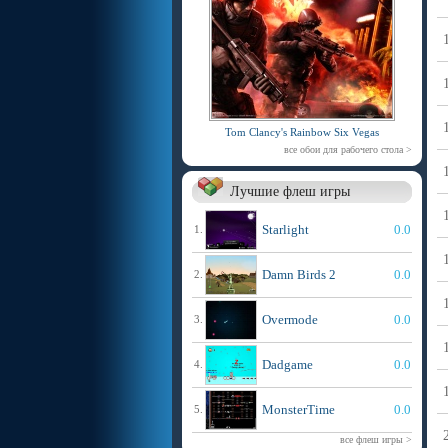
Tom Clancy's Rainbow Six Vegas
все обои для рабочего стола >
Лучшие флеш игры
Starlight
0.0
1.
Damn Birds 2
0.0
2.
Overmode
0.0
3.
Dadgame
0.0
4.
MonsterTime
0.0
5.
все флеш игры >