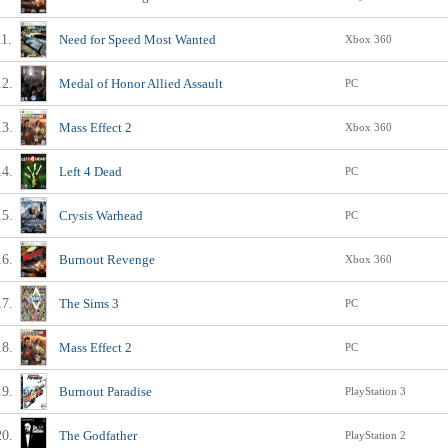
11.
Need for Speed Most Wanted
Xbox 360
12.
Medal of Honor Allied Assault
PC
13.
Mass Effect 2
Xbox 360
14.
Left 4 Dead
PC
15.
Crysis Warhead
PC
16.
Burnout Revenge
Xbox 360
17.
The Sims 3
PC
18.
Mass Effect 2
PC
19.
Burnout Paradise
PlayStation 3
20.
The Godfather
PlayStation 2