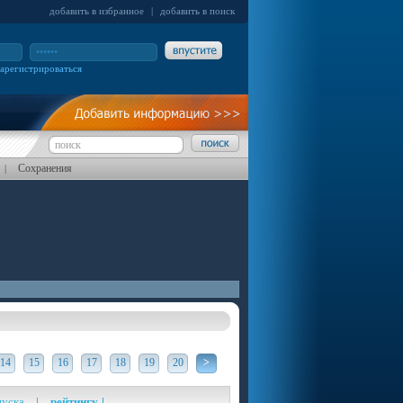
добавить в избранное
|
добавить в поиск
зарегистрироваться
Сохранения
|
14
15
16
17
18
19
20
>
пуска
|
рейтингу