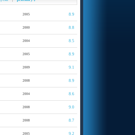
8.9
2005
8.8
2000
8.5
2004
8.9
2005
9.1
2009
8.9
2008
8.6
2004
9.0
2008
8.7
2008
9.2
2005