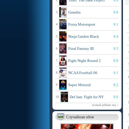
Thief: The Dark Project
9.0
2.
Grandia
9.0
3.
Forza Motorsport
9.1
4.
Ninja Gaiden Black
9.4
5.
Final Fantasy III
9.5
6.
Fight Night Round 2
9.0
7.
NCAA Football 06
9.1
8.
Super Metroid
9.2
9.
Def Jam: Fight for NY
9.0
10.
полный рейтинг игр >
Случайная обоя