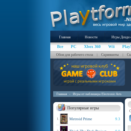
Главная
Новости
Игры Денди 
Все
PC
Xbox 360
Wii
Play
Обои для рабочего стола
Скриншоты
Ск
|
|
Главная
-
Игры от паблишера Electronic Arts
Популярные игры
Metroid Prime
9.3
1.