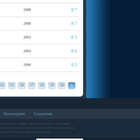
8.7
2008
8.7
2008
8.5
2003
8.6
2004
8.2
2006
14
15
16
17
18
19
20
>
Прохождения
Сохранения
|
икованы на сайте, принадлежат их законным
ены исключительно в ознакомительных целях, их
ортал Playtform.net обязательна.