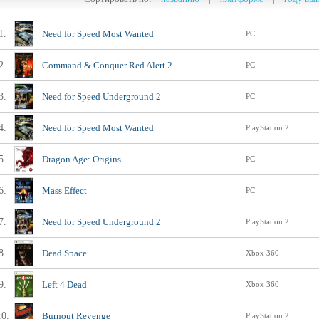
1.
Need for Speed Most Wanted
PC
2.
Command & Conquer Red Alert 2
PC
3.
Need for Speed Underground 2
PC
4.
Need for Speed Most Wanted
PlayStation 2
5.
Dragon Age: Origins
PC
6.
Mass Effect
PC
7.
Need for Speed Underground 2
PlayStation 2
8.
Dead Space
Xbox 360
9.
Left 4 Dead
Xbox 360
10.
Burnout Revenge
PlayStation 2