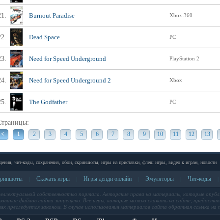
21.
Burnout Paradise
Xbox 360
22.
Dead Space
PC
23.
Need for Speed Underground
PlayStation 2
24.
Need for Speed Underground 2
Xbox
25.
The Godfather
PC
Страницы:
<
1
2
3
4
5
6
7
8
9
10
11
12
13
дения, чит-коды, сохранения, обои, скриншоты, игры на приставки, флеш игры, видео к играм, новости
риншоты
Скачать игры
Игры денди онлайн
Эмуляторы
Чит-коды
|
|
|
|
|
теллектуальной собственностью портала. Авторские права на материалы, которые опубл
ование файлов сайта запрещено. Все игры, которые можно скачать на сайте, предоставл
лях преследуется законом. В случае использования материалов сайта обратная ссылка на п